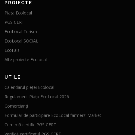
PROIECTE
Piața Ecolocal
PGS CERT
EcoLocal Turism
EcoLocal SOCIAL
EcoFals
Alte proiecte Ecolocal
UTILE
Calendarul pieței Ecolocal
Regulament Piața EcoLocal 2026
Comercianți
Formular de participare EcoLocal farmers’ Market
Cum mă certific PGS CERT
Verifică certificatul PGS CERT