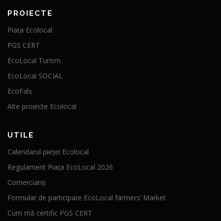
PROIECTE
Piața Ecolocal
PGS CERT
EcoLocal Turism
EcoLocal SOCIAL
EcoFals
Alte proiecte Ecolocal
UTILE
Calendarul pieței Ecolocal
Regulament Piața EcoLocal 2026
Comercianți
Formular de participare EcoLocal farmers’ Market
Cum mă certific PGS CERT