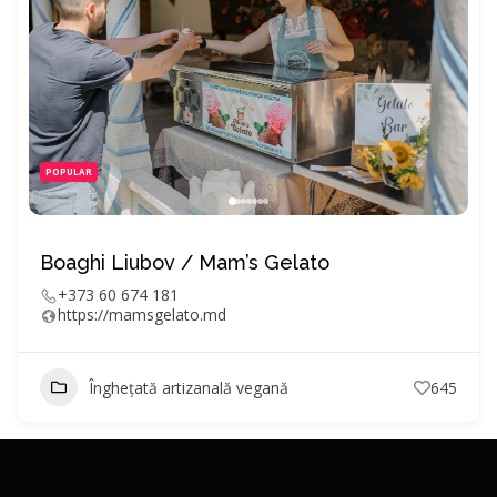
POPULAR
Boaghi Liubov / Mam’s Gelato
+373 60 674 181
https://mamsgelato.md
Înghețată artizanală vegană
645