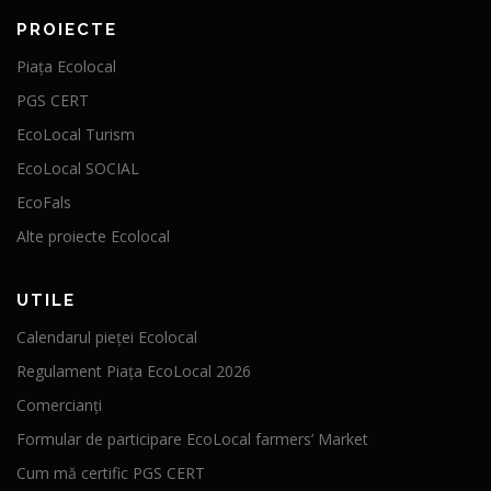
PROIECTE
Piața Ecolocal
PGS CERT
EcoLocal Turism
EcoLocal SOCIAL
EcoFals
Alte proiecte Ecolocal
UTILE
Calendarul pieței Ecolocal
Regulament Piața EcoLocal 2026
Comercianți
Formular de participare EcoLocal farmers’ Market
Cum mă certific PGS CERT