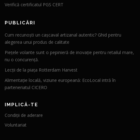
Verifică certificatul PGS CERT
PUBLICĂRI
Cum recunoști un cașcaval artizanal autentic? Ghid pentru
alegerea unui produs de calitate
Piețele volante sunt o pepinieră de inovație pentru retailul mare,
nu o concurență.
Lecții de la piața Rotterdam Harvest
Alimentație locală, viziune europeană: EcoLocal intră în
parteneriatul CICERO
IMPLICĂ-TE
Condiții de aderare
Voluntariat