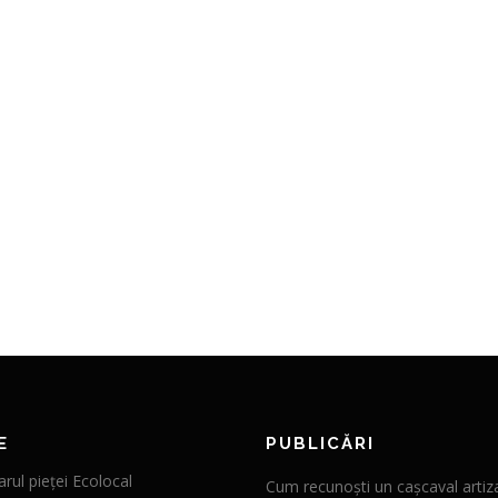
E
PUBLICĂRI
rul pieței Ecolocal
Cum recunoști un cașcaval artiz