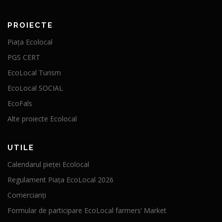
PROIECTE
Piața Ecolocal
PGS CERT
EcoLocal Turism
EcoLocal SOCIAL
EcoFals
Alte proiecte Ecolocal
UTILE
Calendarul pieței Ecolocal
Regulament Piața EcoLocal 2026
Comercianți
Formular de participare EcoLocal farmers’ Market