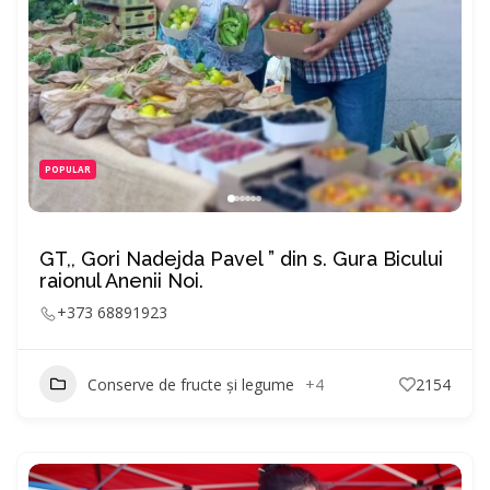
POPULAR
GT,, Gori Nadejda Pavel ” din s. Gura Bicului
raionul Anenii Noi.
+373 68891923
Conserve de fructe și legume
+4
2154