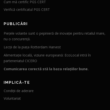
Cum mă certific PGS CERT
Verifică certificatul PGS CERT
PUBLICĂRI
Piețele volante sunt o pepinieră de inovație pentru retailul mare,
nu o concurență.
Lecții de la piața Rotterdam Harvest
Alimentație locală, viziune europeană: EcoLocal intră în
parteneriatul CICERO
Comunicarea corectă stă la baza relațiilor bune.
IMPLICĂ-TE
Condiții de aderare
Voluntariat