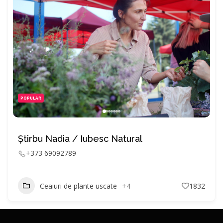
POPULAR
Știrbu Nadia / Iubesc Natural
+373 69092789
Ceaiuri de plante uscate
+4
1832