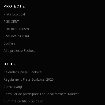
PROIECTE
Piața Ecolocal
PGS CERT
EcoLocal Turism
EcoLocal SOCIAL
EcoFals
Alte proiecte Ecolocal
UTILE
Calendarul pieței Ecolocal
Regulament Piața EcoLocal 2026
Comercianți
Formular de participare EcoLocal farmers’ Market
Cum mă certific PGS CERT