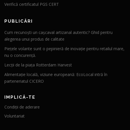
Verifică certificatul PGS CERT
PUBLICĂRI
Cum recunoști un cașcaval artizanal autentic? Ghid pentru
alegerea unui produs de calitate
Piețele volante sunt o pepinieră de inovație pentru retailul mare,
nu o concurență.
Lecții de la piața Rotterdam Harvest
Alimentație locală, viziune europeană: EcoLocal intră în
parteneriatul CICERO
IMPLICĂ-TE
Condiții de aderare
Voluntariat