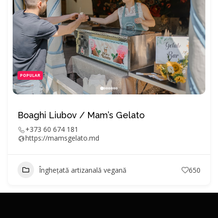
POPULAR
Boaghi Liubov / Mam’s Gelato
+373 60 674 181
https://mamsgelato.md
Înghețată artizanală vegană
650