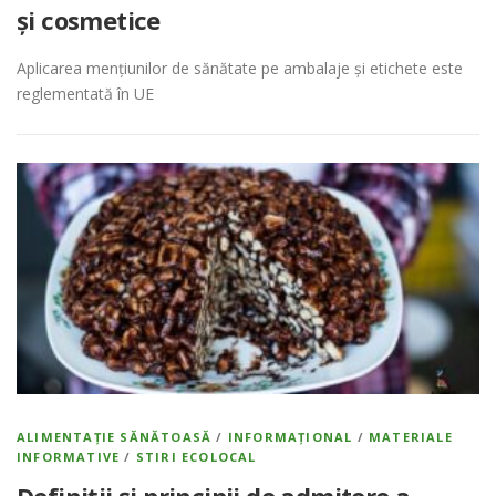
și cosmetice
Aplicarea mențiunilor de sănătate pe ambalaje și etichete este
reglementată în UE
ALIMENTAȚIE SĂNĂTOASĂ
/
INFORMAȚIONAL
/
MATERIALE
INFORMATIVE
/
STIRI ECOLOCAL
Definiții și principii de admitere a