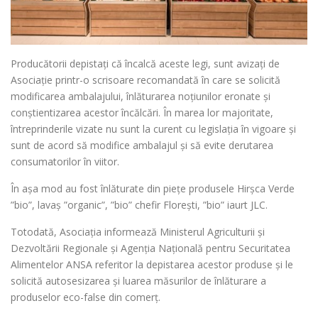
Producătorii depistați că încalcă aceste legi, sunt avizați de
Asociație printr-o scrisoare recomandată în care se solicită
modificarea ambalajului, înlăturarea noțiunilor eronate și
conștientizarea acestor încălcări. În marea lor majoritate,
întreprinderile vizate nu sunt la curent cu legislația în vigoare și
sunt de acord să modifice ambalajul și să evite derutarea
consumatorilor în viitor.
În așa mod au fost înlăturate din piețe produsele Hirșca Verde
”bio”, lavaș ”organic”, ”bio” chefir Florești, ”bio” iaurt JLC.
Totodată, Asociația informează Ministerul Agriculturii și
Dezvoltării Regionale și Agenția Națională pentru Securitatea
Alimentelor ANSA referitor la depistarea acestor produse și le
solicită autosesizarea și luarea măsurilor de înlăturare a
produselor eco-false din comerț.