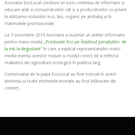
Asociația EcoLocal conduce un lucru continuu de informare și
educare atât a consumatorilor cât și a producătorilor cu privire
la utilizarea noțiunilor eco, bio, organic pe ambalaj și în
materialele promoționale.
La 7 octombrie 2019 Asociația a susținut un atelier informativ
pentru mass-media
„Produsele Eco pe Înțelesul Jurnaliștilor: de
la mit la degustare”
în care a explicat reprezentanților mass-
media esența acestor noțiuni și modul corect de a reflecta
realitatea din agricultura ecologică în publicul larg.
Comercianții de la piața EcoLocal au fost instruiți în acest
domeniu și toate etichetele eronate au fost înlăturate din
comerț.