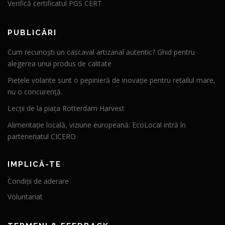
Verifică certificatul PGS CERT
PUBLICĂRI
Cum recunoști un cașcaval artizanal autentic? Ghid pentru
alegerea unui produs de calitate
Piețele volante sunt o pepinieră de inovație pentru retailul mare,
nu o concurență.
Lecții de la piața Rotterdam Harvest
Alimentație locală, viziune europeană: EcoLocal intră în
parteneriatul CICERO
IMPLICĂ-TE
Condiții de aderare
Voluntariat