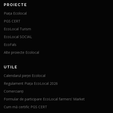
PROIECTE
Piața Ecolocal
PGS CERT
EcoLocal Turism
EcoLocal SOCIAL
EcoFals
Alte proiecte Ecolocal
UTILE
Calendarul pieței Ecolocal
Regulament Piața EcoLocal 2026
Comercianți
Formular de participare EcoLocal farmers’ Market
Cum mă certific PGS CERT