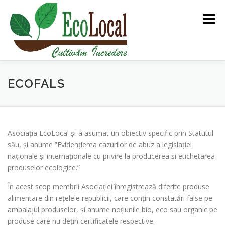
Sari
la
Meniu
conținut
DESPRE NOI
BLOG
PIAȚA ECOLOCAL
ECOFALS
PGS CERT
ECOLOCAL TURISM
Asociația EcoLocal și-a asumat un obiectiv specific prin Statutul
ROMÂNĂ
său, și anume ”Evidențierea cazurilor de abuz a legislației
ALTE PROIECTE
naționale și internaționale cu privire la producerea și etichetarea
produselor ecologice.”
În acest scop membrii Asociației înregistrează diferite produse
alimentare din rețelele republicii, care conțin constatări false pe
ambalajul produselor, și anume noțiunile bio, eco sau organic pe
produse care nu dețin certificatele respective.