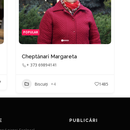
POPULAR
Cheptănari Margareta
+ 373 69894141
7
Biscuiți
+4
1485
E
PUBLICĂRI