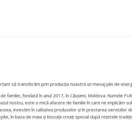
tant să transferăm prin producția noastră un mesaj plin de energie 
de familie, fondată în anul 2017, în Căușeni, Moldova. Numele FUR
cazul nostru, este o mică afacere de familie în care ne implicăm s
 aceea, investim în calitatea produselor și în prestarea serviciilor d
die, în baza de maia și biscuiții creați special după rețetele tradi