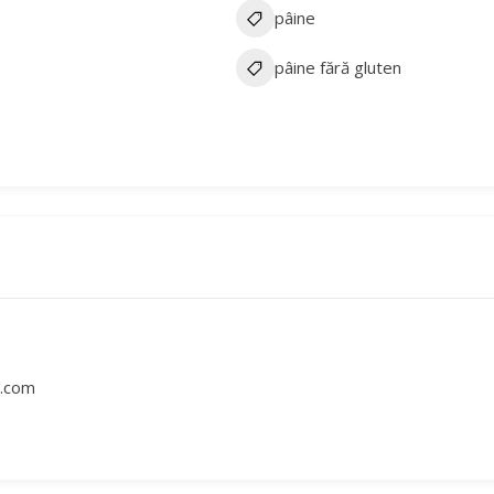
pâine
pâine fără gluten
l.com