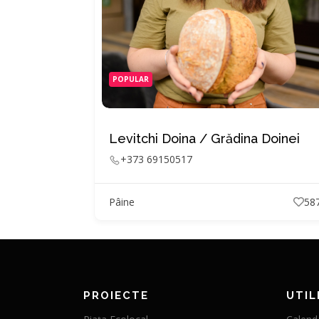
POPULAR
Levitchi Doina / Grădina Doinei
+373 69150517
Pâine
58
PROIECTE
UTIL