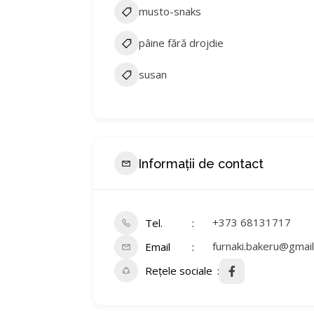
musto-snaks
pâine fără drojdie
susan
Informații de contact
+373 68131717
Tel.
furnaki.bakeru@gmai
Email
Rețele sociale