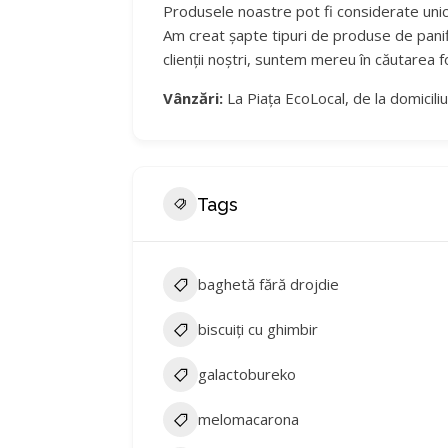
Produsele noastre pot fi considerate unice
Am creat șapte tipuri de produse de panific
clienții noștri, suntem mereu în căutarea
Vânzări:
La Piața EcoLocal, de la domiciliu, 
Tags
baghetă fără drojdie
biscuiți cu ghimbir
galactobureko
melomacarona