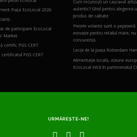
rul pieței Ecolocal
Cum recunoști un cașcaval artiz
autentic? Ghid pentru alegerea u
ment Piața EcoLocal 2026
produs de calitate
ianți
Piețele volante sunt o pepinieră
ar de participare EcoLocal
inovație pentru retailul mare, nu
s’ Market
concurență.
 certific PGS CERT
Lecții de la piața Rotterdam Har
ă certificatul PGS CERT
Alimentație locală, viziune euro
EcoLocal intră în parteneriatul 
URMĂREȘTE-NE!