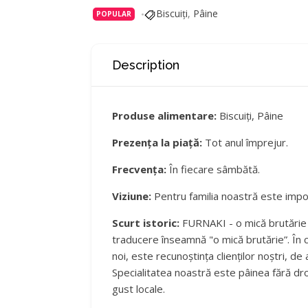
Biscuiți
,
Pâine
POPULAR
Description
Produse alimentare:
Biscuiți, Pâine
Prezența la piață:
Tot anul împrejur.
Frecvența:
În fiecare sâmbătă.
Viziune:
Pentru familia noastră este impor
Scurt istoric:
FURNAKI - o mică brutărie 
traducere înseamnă "o mică brutărie”. În 
noi, este recunoștința clienților noștri, de
Specialitatea noastră este pâinea fără droj
gust locale.