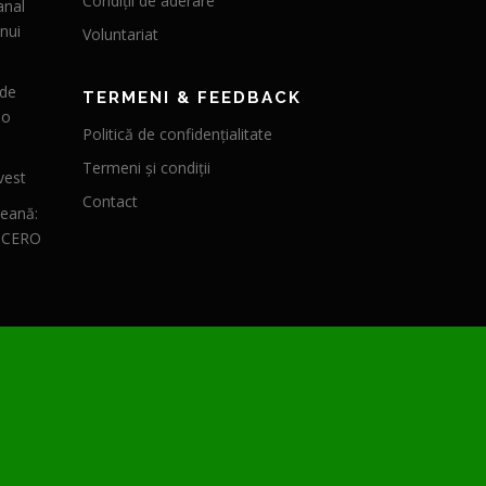
Condiții de aderare
anal
nui
Voluntariat
 de
TERMENI & FEEDBACK
 o
Politică de confidențialitate
Termeni și condiții
vest
Contact
peană:
CICERO