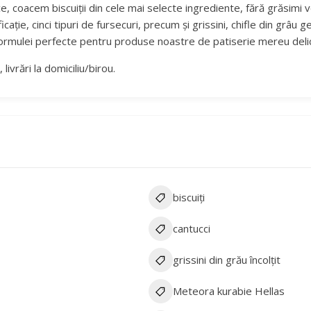
, coacem biscuiții din cele mai selecte ingrediente, fără grăsimi 
ație, cinci tipuri de fursecuri, precum și grissini, chifle din grâu 
 formulei perfecte pentru produse noastre de patiserie mereu deli
livrări la domiciliu/birou.
biscuiți
cantucci
grissini din grău încolțit
Meteora kurabie Hellas