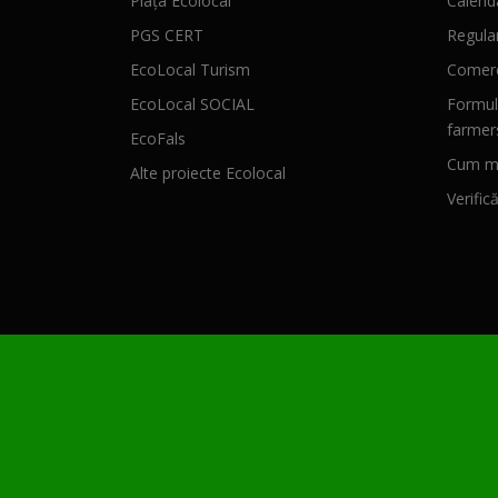
Piața Ecolocal
Calenda
PGS CERT
Regula
EcoLocal Turism
Comerc
EcoLocal SOCIAL
Formul
farmer
EcoFals
Cum mă
Alte proiecte Ecolocal
Verific