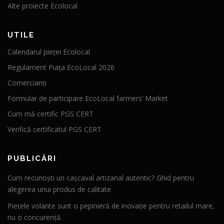
Alte proiecte Ecolocal
UTILE
Calendarul pieței Ecolocal
Regulament Piața EcoLocal 2026
Comercianți
Formular de participare EcoLocal farmers’ Market
Cum mă certific PGS CERT
Verifică certificatul PGS CERT
PUBLICĂRI
Cum recunoști un cașcaval artizanal autentic? Ghid pentru
alegerea unui produs de calitate
Piețele volante sunt o pepinieră de inovație pentru retailul mare,
nu o concurență.