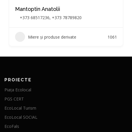
Mantoptin Anatolii
+373 68517236, +373 78789820
Miere și produse derivate
1061
PROIECTE
Piața Ecolocal
PGS CERT
EcoLocal Turism
EcoLocal SOCIAL
EcoFals