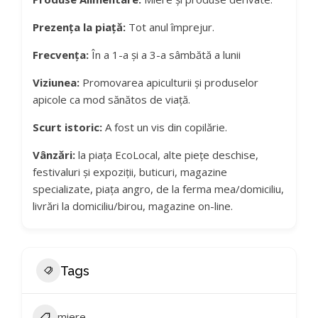
Prezența la piață:
Tot anul împrejur.
Frecvența:
În a 1-a și a 3-a sâmbătă a lunii
Viziunea:
Promovarea apiculturii și produselor
apicole ca mod sănătos de viață.
Scurt istoric:
A fost un vis din copilărie.
Vânzări:
la piața EcoLocal, alte piețe deschise,
festivaluri și expoziții, buticuri, magazine
specializate, piața angro, de la ferma mea/domiciliu,
livrări la domiciliu/birou, magazine on-line.
Tags
miere