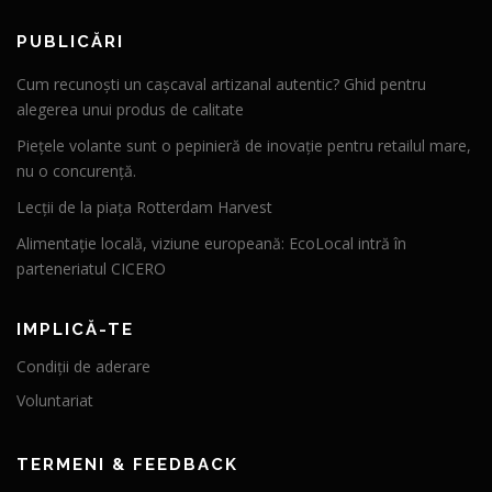
PUBLICĂRI
Cum recunoști un cașcaval artizanal autentic? Ghid pentru
alegerea unui produs de calitate
Piețele volante sunt o pepinieră de inovație pentru retailul mare,
nu o concurență.
Lecții de la piața Rotterdam Harvest
Alimentație locală, viziune europeană: EcoLocal intră în
parteneriatul CICERO
IMPLICĂ-TE
Condiții de aderare
Voluntariat
TERMENI & FEEDBACK