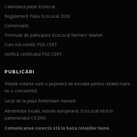
Calendarul pieței Ecolocal
Regulament Piața EcoLocal 2026
Comercianți
Formular de participare EcoLocal farmers’ Market
Cum mă certific PGS CERT
Verifică certificatul PGS CERT
PUBLICĂRI
Piețele volante sunt o pepinieră de inovație pentru retailul mare,
nu o concurență.
Lecții de la piața Rotterdam Harvest
Alimentație locală, viziune europeană: EcoLocal intră în
parteneriatul CICERO
Comunicarea corectă stă la baza relațiilor bune.