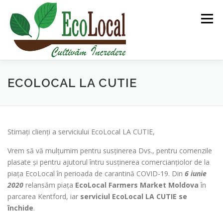
Sari
la
Meniu
conținut
DESPRE NOI
BLOG
PIAȚA ECOLOCAL
ECOLOCAL LA CUTIE
PGS CERT
ECOLOCAL TURISM
Stimați clienți a serviciului EcoLocal LA CUTIE,
ROMÂNĂ
Vrem să vă mulțumim pentru susținerea Dvs., pentru comenzile
ALTE PROIECTE
plasate și pentru ajutorul întru susținerea comercianțiolor de la
piața EcoLocal în perioada de carantină COVID-19. Din
6 iunie
2020
relansăm piața
EcoLocal Farmers Market
Moldova
în
parcarea Kentford, iar
serviciul EcoLocal LA CUTIE se
închide
.