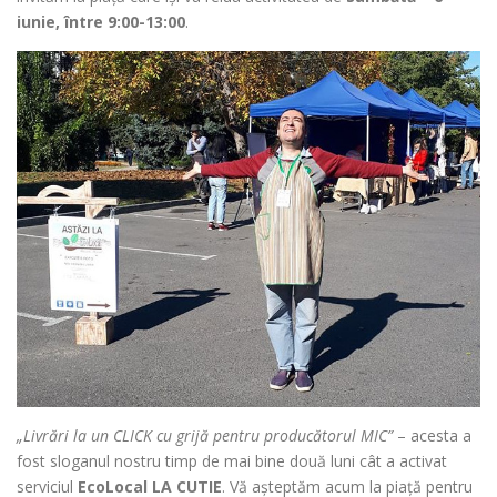
iunie, între 9:00-13:00
.
„Livrări la un CLICK cu grijă pentru producătorul MIC”
– acesta a
fost sloganul nostru timp de mai bine două luni cât a activat
serviciul
EcoLocal LA CUTIE
. Vă așteptăm acum la piață pentru