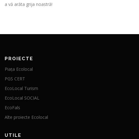
a vă arăta grija noastră!
PROIECTE
Piața Ecolocal
PGS CERT
EcoLocal Turism
EcoLocal SOCIAL
EcoFals
Alte proiecte Ecolocal
UTILE