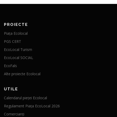
PROIECTE
Piața Ecolocal
PGS CERT
EcoLocal Turism
EcoLocal SOCIAL
EcoFals
Alte proiecte Ecolocal
UTILE
Calendarul pieței Ecolocal
Regulament Piața EcoLocal 2026
Comercianți