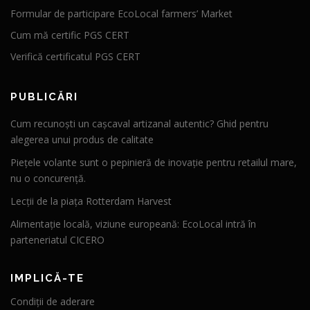
Formular de participare EcoLocal farmers’ Market
Cum mă certific PGS CERT
Verifică certificatul PGS CERT
PUBLICĂRI
Cum recunoști un cașcaval artizanal autentic? Ghid pentru
alegerea unui produs de calitate
Piețele volante sunt o pepinieră de inovație pentru retailul mare,
nu o concurență.
Lecții de la piața Rotterdam Harvest
Alimentație locală, viziune europeană: EcoLocal intră în
parteneriatul CICERO
IMPLICĂ-TE
Condiții de aderare