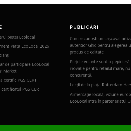
E
PUBLICĂRI
rul pieței Ecolocal
Cum recunoști un cașcaval artiz
autentic? Ghid pentru alegerea u
ment Piața EcoLocal 2026
produs de calitate
ianți
Piețele volante sunt o pepinieră
ar de participare EcoLocal
inovație pentru retailul mare, nu
s’ Market
concurență.
 certific PGS CERT
Lecții de la piața Rotterdam Har
ă certificatul PGS CERT
Alimentație locală, viziune euro
EcoLocal intră în parteneriatul 