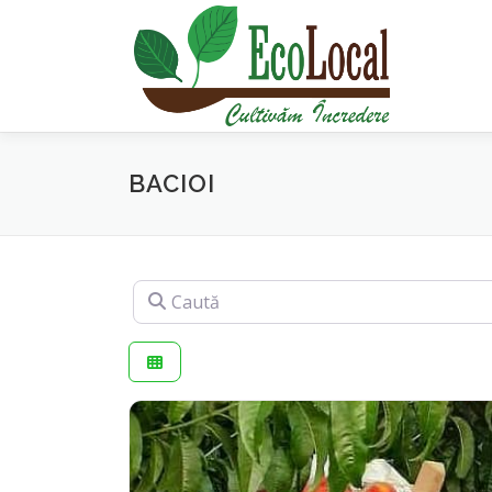
Sari
la
conținut
BACIOI
Caută