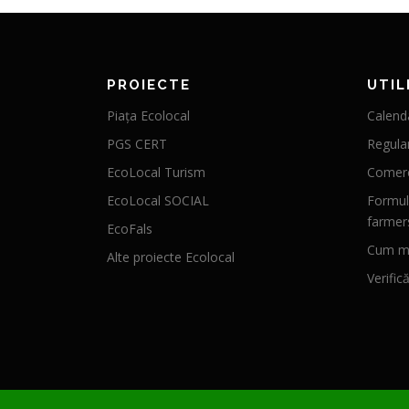
PROIECTE
UTIL
Piața Ecolocal
Calenda
PGS CERT
Regula
EcoLocal Turism
Comerc
EcoLocal SOCIAL
Formul
farmer
EcoFals
Cum mă
Alte proiecte Ecolocal
Verific