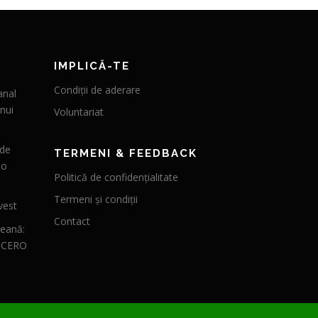
IMPLICĂ-TE
Condiții de aderare
anal
nui
Voluntariat
 de
TERMENI & FEEDBACK
 o
Politică de confidențialitate
Termeni și condiții
vest
Contact
peană:
CICERO