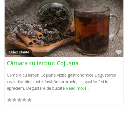
Pr
Cules plante
Сămara cu ierburi Cojușna
Сămara cu ierburi Cojușna Vizite gastronomice Degustarea
ceaiurilor din plante: învățăm aromele, le „gustăm” și le
apreciem. Degustare de bucate
Read more...