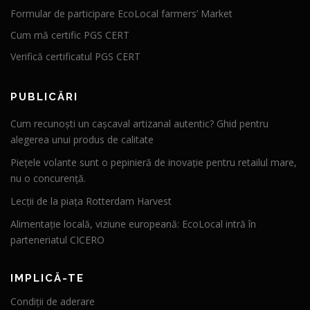
Formular de participare EcoLocal farmers’ Market
Cum mă certific PGS CERT
Verifică certificatul PGS CERT
PUBLICĂRI
Cum recunoști un cașcaval artizanal autentic? Ghid pentru
alegerea unui produs de calitate
Piețele volante sunt o pepinieră de inovație pentru retailul mare,
nu o concurență.
Lecții de la piața Rotterdam Harvest
Alimentație locală, viziune europeană: EcoLocal intră în
parteneriatul CICERO
IMPLICĂ-TE
Condiții de aderare