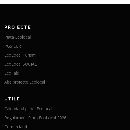
PROIECTE
Piața Ecolocal
PGS CERT
EcoLocal Turism
EcoLocal SOCIAL
EcoFals
Alte proiecte Ecolocal
UTILE
Calendarul pieței Ecolocal
Regulament Piața EcoLocal 2026
Comercianți