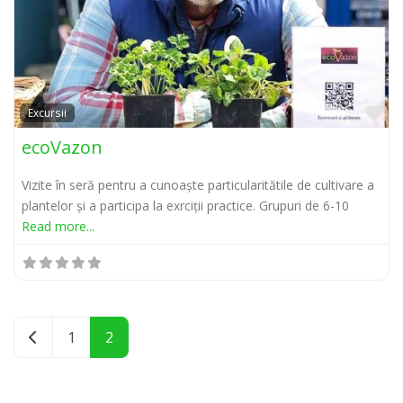
Pr
Excursii
ecoVazon
Vizite în seră pentru a cunoaște particularitătile de cultivare a
plantelor și a participa la exrciții practice. Grupuri de 6-10
Read more...
Posts navigation
Newer posts
1
2