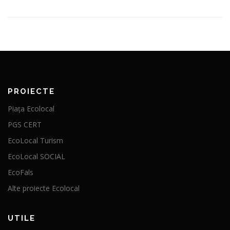
PROIECTE
Piața Ecolocal
PGS CERT
EcoLocal Turism
EcoLocal SOCIAL
EcoFals
Alte proiecte Ecolocal
UTILE