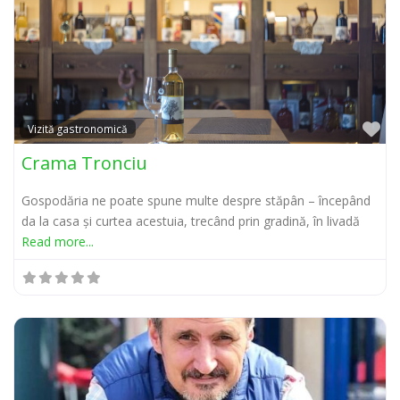
Pr
Vizită gastronomică
Crama Tronciu
Gospodăria ne poate spune multe despre stăpân – începând
da la casa și curtea acestuia, trecând prin gradină, în livadă
Read more...