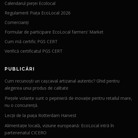
Calendarul pieței Ecolocal
Regulament Piața EcoLocal 2026
Comercianți
Formular de participare EcoLocal farmers’ Market
Cum mă certific PGS CERT
Verifică certificatul PGS CERT
PUBLICĂRI
Cum recunoști un cașcaval artizanal autentic? Ghid pentru
alegerea unui produs de calitate
Piețele volante sunt o pepinieră de inovație pentru retailul mare,
nu o concurență.
Lecții de la piața Rotterdam Harvest
Alimentație locală, viziune europeană: EcoLocal intră în
parteneriatul CICERO