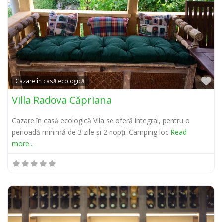
Pr
Cazare în casă ecologică
Villa Radova Căpriana
Cazare în casă ecologică Vila se oferă integral, pentru o
perioadă minimă de 3 zile și 2 nopți. Camping loc
Read
more...