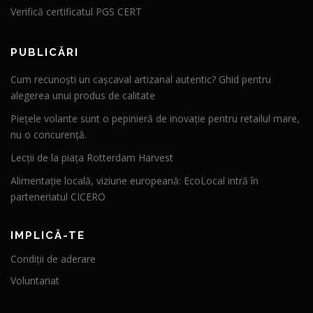
Verifică certificatul PGS CERT
PUBLICĂRI
Cum recunoști un cașcaval artizanal autentic? Ghid pentru
alegerea unui produs de calitate
Piețele volante sunt o pepinieră de inovație pentru retailul mare,
nu o concurență.
Lecții de la piața Rotterdam Harvest
Alimentație locală, viziune europeană: EcoLocal intră în
parteneriatul CICERO
IMPLICĂ-TE
Condiții de aderare
Voluntariat