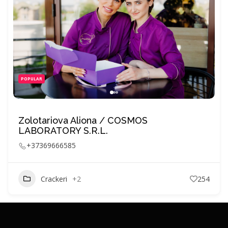
POPULAR
Zolotariova Aliona / COSMOS
LABORATORY S.R.L.
+37369666585
Crackeri
+2
254