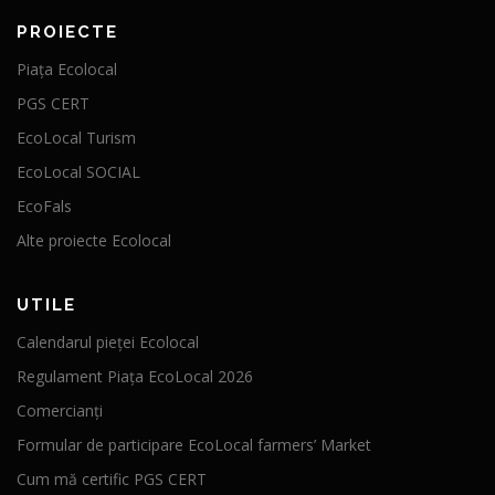
PROIECTE
Piața Ecolocal
PGS CERT
EcoLocal Turism
EcoLocal SOCIAL
EcoFals
Alte proiecte Ecolocal
UTILE
Calendarul pieței Ecolocal
Regulament Piața EcoLocal 2026
Comercianți
Formular de participare EcoLocal farmers’ Market
Cum mă certific PGS CERT