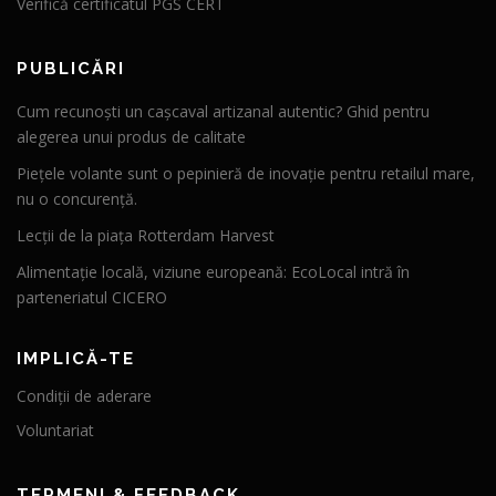
Verifică certificatul PGS CERT
PUBLICĂRI
Cum recunoști un cașcaval artizanal autentic? Ghid pentru
alegerea unui produs de calitate
Piețele volante sunt o pepinieră de inovație pentru retailul mare,
nu o concurență.
Lecții de la piața Rotterdam Harvest
Alimentație locală, viziune europeană: EcoLocal intră în
parteneriatul CICERO
IMPLICĂ-TE
Condiții de aderare
Voluntariat
TERMENI & FEEDBACK