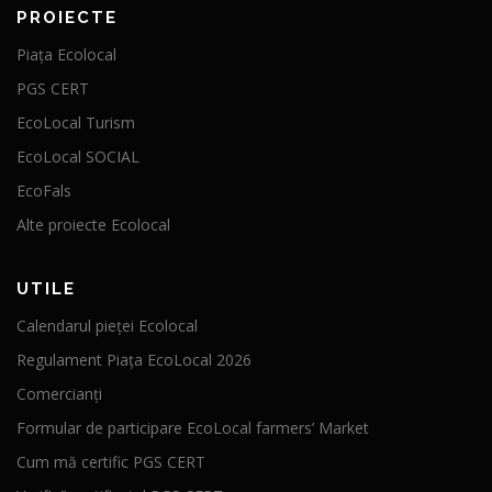
PROIECTE
Piața Ecolocal
PGS CERT
EcoLocal Turism
EcoLocal SOCIAL
EcoFals
Alte proiecte Ecolocal
UTILE
Calendarul pieței Ecolocal
Regulament Piața EcoLocal 2026
Comercianți
Formular de participare EcoLocal farmers’ Market
Cum mă certific PGS CERT