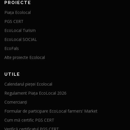
PROIECTE
Piața Ecolocal
PGS CERT
EcoLocal Turism
EcoLocal SOCIAL
EcoFals
Alte proiecte Ecolocal
UTILE
Calendarul pieței Ecolocal
Regulament Piața EcoLocal 2026
Comercianți
Formular de participare EcoLocal farmers’ Market
Cum mă certific PGS CERT
Verifică certificatul PGS CERT