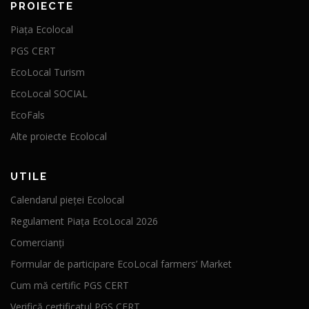
PROIECTE
Piața Ecolocal
PGS CERT
EcoLocal Turism
EcoLocal SOCIAL
EcoFals
Alte proiecte Ecolocal
UTILE
Calendarul pieței Ecolocal
Regulament Piața EcoLocal 2026
Comercianți
Formular de participare EcoLocal farmers’ Market
Cum mă certific PGS CERT
Verifică certificatul PGS CERT