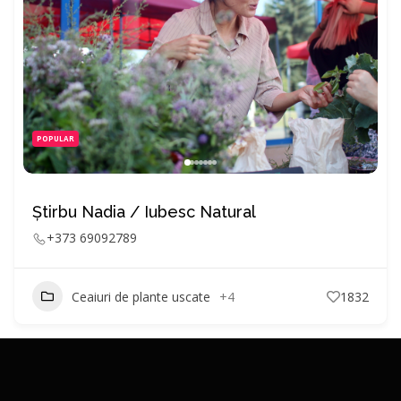
POPULAR
Știrbu Nadia / Iubesc Natural
+373 69092789
Ceaiuri de plante uscate
+4
1832