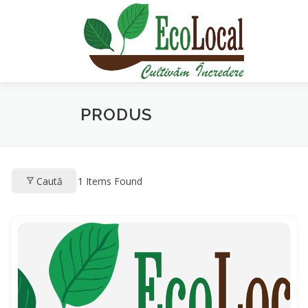
Sari
la
conținut
PRODUS
Caută
1
Items Found