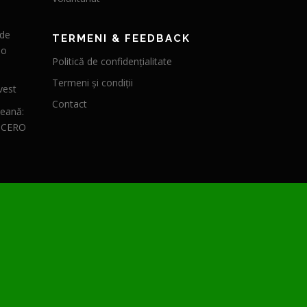
 de
TERMENI & FEEDBACK
 o
Politică de confidențialitate
Termeni și condiții
vest
Contact
peană:
CICERO