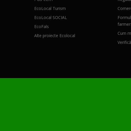
EcoLocal Turism
Comerc
EcoLocal SOCIAL
Formul
farmer
EcoFals
Cum mă
Alte proiecte Ecolocal
Verific