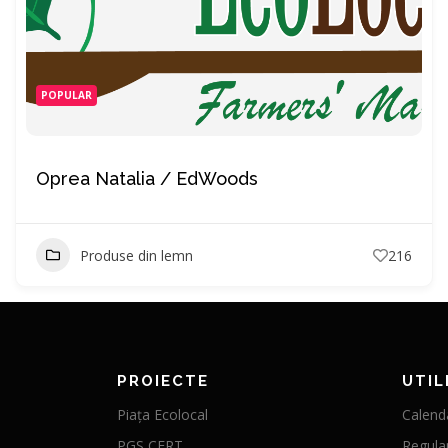
POPULAR
Oprea Natalia / EdWoods
Produse din lemn
216
PROIECTE
UTIL
Piața Ecolocal
Calenda
PGS CERT
Regula