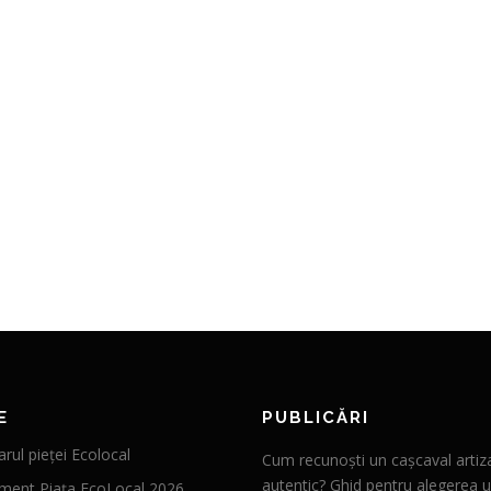
E
PUBLICĂRI
rul pieței Ecolocal
Cum recunoști un cașcaval artiz
autentic? Ghid pentru alegerea u
ment Piața EcoLocal 2026