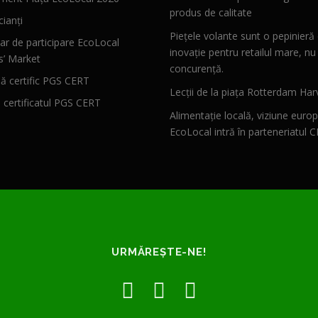
produs de calitate
ianți
Piețele volante sunt o pepinieră
ar de participare EcoLocal
inovație pentru retailul mare, nu
s’ Market
concurență.
 certific PGS CERT
Lecții de la piața Rotterdam Har
ă certificatul PGS CERT
Alimentație locală, viziune euro
EcoLocal intră în parteneriatul 
URMĂREȘTE-NE!