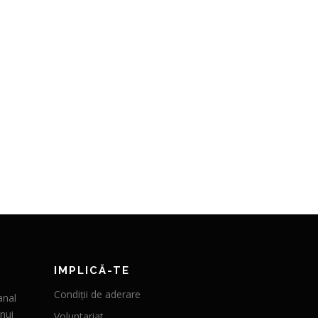
IMPLICĂ-TE
Condiții de aderare
anal
nui
Voluntariat