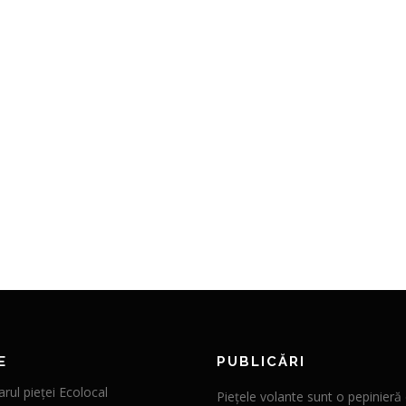
E
PUBLICĂRI
rul pieței Ecolocal
Piețele volante sunt o pepinieră