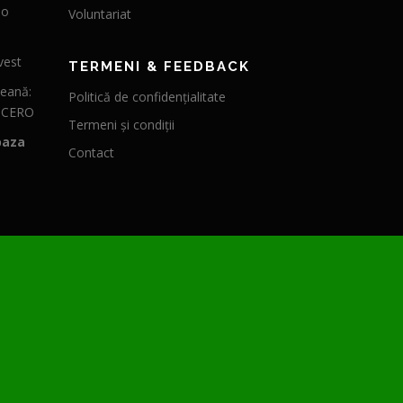
 o
Voluntariat
vest
TERMENI & FEEDBACK
peană:
Politică de confidențialitate
CICERO
Termeni și condiții
baza
Contact