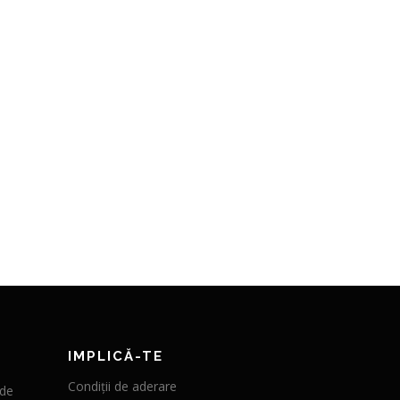
IMPLICĂ-TE
Condiții de aderare
 de