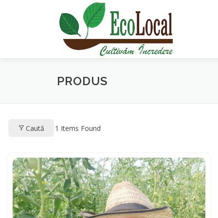
Sari
la
conținut
PRODUS
Caută
1
Items Found