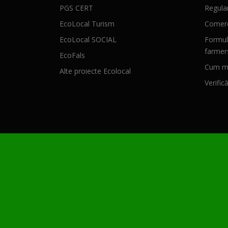
PGS CERT
Regula
EcoLocal Turism
Comerc
EcoLocal SOCIAL
Formul
farmer
EcoFals
Cum mă
Alte proiecte Ecolocal
Verific