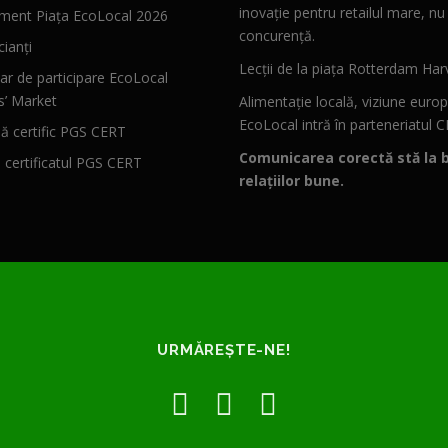
inovație pentru retailul mare, nu
ment Piața EcoLocal 2026
concurență.
ianți
Lecții de la piața Rotterdam Har
ar de participare EcoLocal
s’ Market
Alimentație locală, viziune euro
EcoLocal intră în parteneriatul 
 certific PGS CERT
Comunicarea corectă stă la 
ă certificatul PGS CERT
relațiilor bune.
URMĂREȘTE-NE!