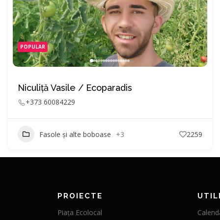
POPULAR
Niculiță Vasile / Ecoparadis
+373 60084229
Fasole și alte boboase
+3
2259
PROIECTE
UTIL
Piața Ecolocal
Calenda