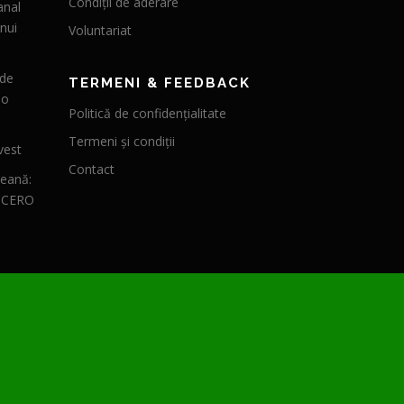
Condiții de aderare
anal
nui
Voluntariat
 de
TERMENI & FEEDBACK
 o
Politică de confidențialitate
Termeni și condiții
vest
Contact
peană:
CICERO