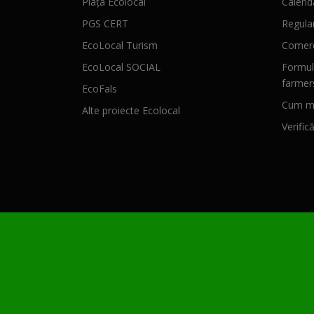
Piața Ecolocal
Calenda
PGS CERT
Regula
EcoLocal Turism
Comerc
EcoLocal SOCIAL
Formul
farmer
EcoFals
Cum mă
Alte proiecte Ecolocal
Verific