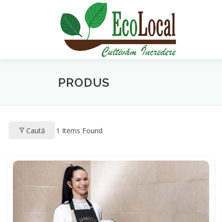
Sari
la
conținut
PRODUS
Caută
1
Items Found