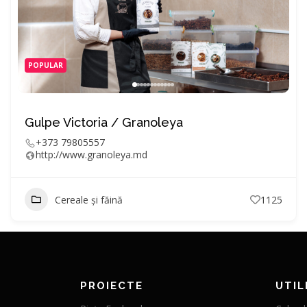
POPULAR
Gulpe Victoria / Granoleya
+373 79805557
http://www.granoleya.md
Cereale și făină
1125
PROIECTE
UTIL