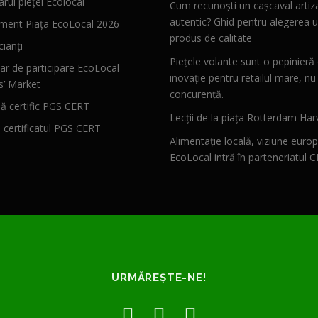
rul pieței Ecolocal
Cum recunoști un cașcaval artiz
autentic? Ghid pentru alegerea u
ment Piața EcoLocal 2026
produs de calitate
ianți
Piețele volante sunt o pepinieră
ar de participare EcoLocal
inovație pentru retailul mare, nu
s’ Market
concurență.
 certific PGS CERT
Lecții de la piața Rotterdam Har
ă certificatul PGS CERT
Alimentație locală, viziune euro
EcoLocal intră în parteneriatul 
URMĂREȘTE-NE!