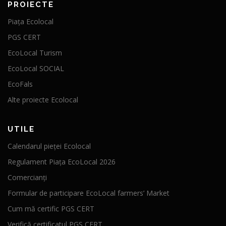
PROIECTE
Piața Ecolocal
PGS CERT
EcoLocal Turism
EcoLocal SOCIAL
EcoFals
Alte proiecte Ecolocal
UTILE
Calendarul pieței Ecolocal
Regulament Piața EcoLocal 2026
Comercianți
Formular de participare EcoLocal farmers’ Market
Cum mă certific PGS CERT
Verifică certificatul PGS CERT