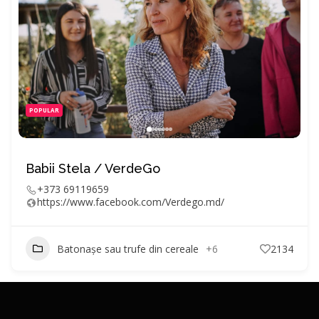
POPULAR
Babii Stela / VerdeGo
+373 69119659
https://www.facebook.com/Verdego.md/
Batonașe sau trufe din cereale
+6
2134