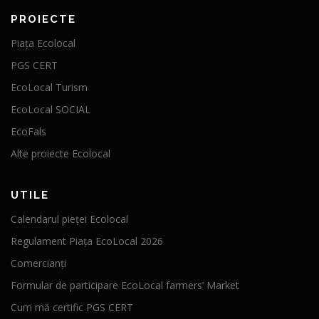
PROIECTE
Piața Ecolocal
PGS CERT
EcoLocal Turism
EcoLocal SOCIAL
EcoFals
Alte proiecte Ecolocal
UTILE
Calendarul pieței Ecolocal
Regulament Piața EcoLocal 2026
Comercianți
Formular de participare EcoLocal farmers’ Market
Cum mă certific PGS CERT