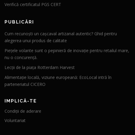
Verifică certificatul PGS CERT
PUBLICĂRI
Cum recunoști un cașcaval artizanal autentic? Ghid pentru
alegerea unui produs de calitate
Piețele volante sunt o pepinieră de inovație pentru retailul mare,
nu o concurență.
Lecții de la piața Rotterdam Harvest
Alimentație locală, viziune europeană: EcoLocal intră în
parteneriatul CICERO
IMPLICĂ-TE
Condiții de aderare
Voluntariat