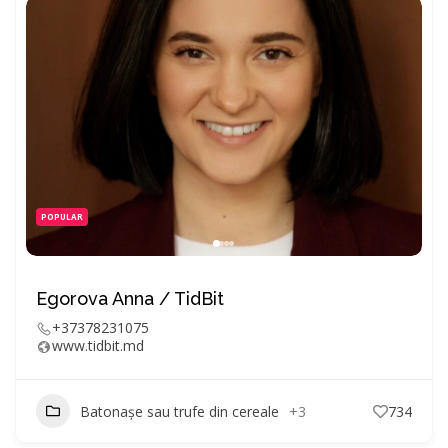
POPULAR
Egorova Anna / TidBit
+37378231075
www.tidbit.md
Batonașe sau trufe din cereale
+3
734