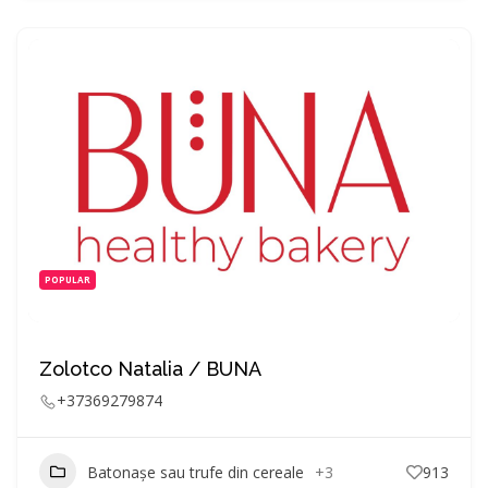
POPULAR
Zolotco Natalia / BUNA
+37369279874
Batonașe sau trufe din cereale
+3
913