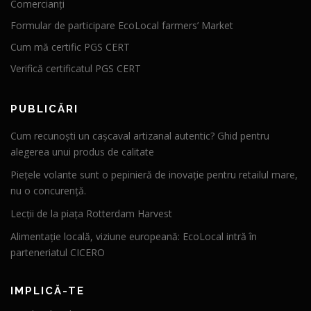
Comercianți
Formular de participare EcoLocal farmers’ Market
Cum mă certific PGS CERT
Verifică certificatul PGS CERT
PUBLICĂRI
Cum recunoști un cașcaval artizanal autentic? Ghid pentru
alegerea unui produs de calitate
Piețele volante sunt o pepinieră de inovație pentru retailul mare,
nu o concurență.
Lecții de la piața Rotterdam Harvest
Alimentație locală, viziune europeană: EcoLocal intră în
parteneriatul CICERO
IMPLICĂ-TE