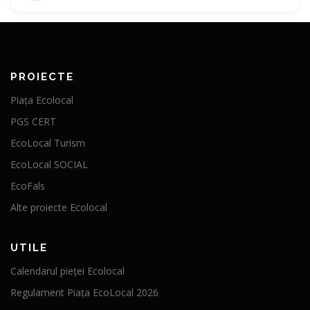
PROIECTE
Piața Ecolocal
PGS CERT
EcoLocal Turism
EcoLocal SOCIAL
EcoFals
Alte proiecte Ecolocal
UTILE
Calendarul pieței Ecolocal
Regulament Piața EcoLocal 2026