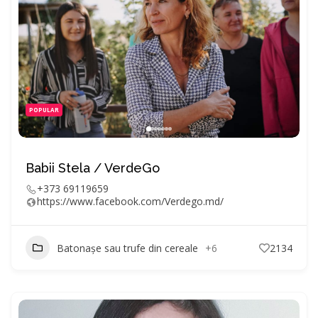
POPULAR
Babii Stela / VerdeGo
+373 69119659
https://www.facebook.com/Verdego.md/
Batonașe sau trufe din cereale
+6
2134