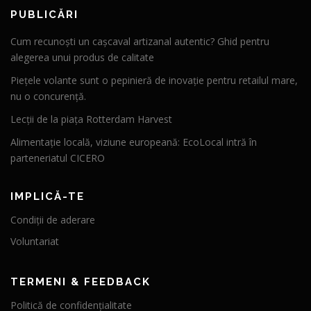
PUBLICĂRI
Cum recunoști un cașcaval artizanal autentic? Ghid pentru
alegerea unui produs de calitate
Piețele volante sunt o pepinieră de inovație pentru retailul mare,
nu o concurență.
Lecții de la piața Rotterdam Harvest
Alimentație locală, viziune europeană: EcoLocal intră în
parteneriatul CICERO
IMPLICĂ-TE
Condiții de aderare
Voluntariat
TERMENI & FEEDBACK
Politică de confidențialitate