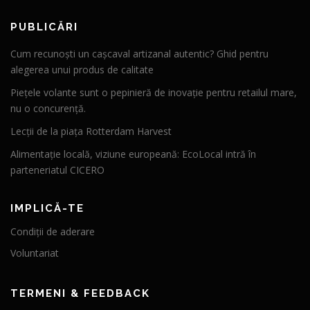
PUBLICĂRI
Cum recunoști un cașcaval artizanal autentic? Ghid pentru
alegerea unui produs de calitate
Piețele volante sunt o pepinieră de inovație pentru retailul mare,
nu o concurență.
Lecții de la piața Rotterdam Harvest
Alimentație locală, viziune europeană: EcoLocal intră în
parteneriatul CICERO
IMPLICĂ-TE
Condiții de aderare
Voluntariat
TERMENI & FEEDBACK