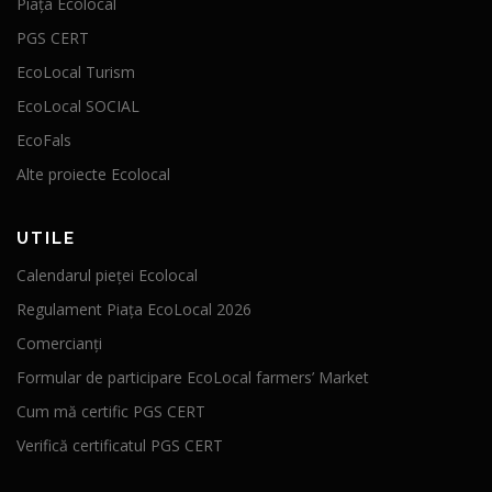
Piața Ecolocal
PGS CERT
EcoLocal Turism
EcoLocal SOCIAL
EcoFals
Alte proiecte Ecolocal
UTILE
Calendarul pieței Ecolocal
Regulament Piața EcoLocal 2026
Comercianți
Formular de participare EcoLocal farmers’ Market
Cum mă certific PGS CERT
Verifică certificatul PGS CERT