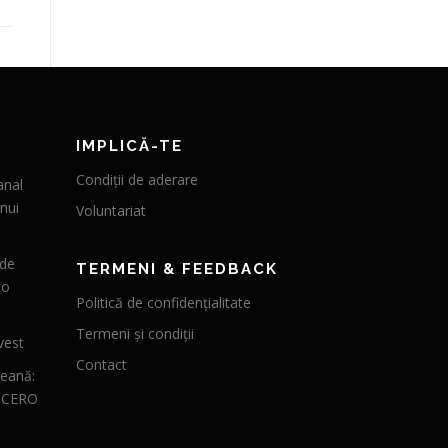
IMPLICĂ-TE
Condiții de aderare
anal
nui
Voluntariat
 de
TERMENI & FEEDBACK
 o
Politică de confidențialitate
Termeni și condiții
vest
Contact
peană:
CICERO