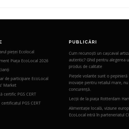
E
PUBLICĂRI
rul pieței Ecolocal
Cum recunoști un cașcaval artiz
autentic? Ghid pentru alegerea u
ment Piața EcoLocal 2026
produs de calitate
ianți
Piețele volante sunt o pepinieră
ar de participare EcoLocal
inovație pentru retailul mare, nu
s’ Market
concurență.
 certific PGS CERT
Lecții de la piața Rotterdam Har
ă certificatul PGS CERT
Alimentație locală, viziune euro
EcoLocal intră în parteneriatul 