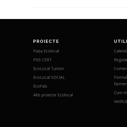
PROIECTE
UTIL
Piața Ecolocal
Calenda
PGS CERT
Regula
EcoLocal Turism
Comerc
EcoLocal SOCIAL
Formul
farmer
EcoFals
Cum mă
Alte proiecte Ecolocal
Verific