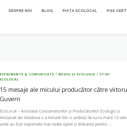
DESPRE NOI
BLOG
PIAȚA ECOLOCAL
PGS CERT
EVENIMENTE & COMUNICATE
/
MEDIU ȘI ECOLOGIE
/
STIRI
ECOLOCAL
15 mesaje ale micului producător către viitoru
Guvern
EcoLocal – Asociația Consumatorilor și Producătorilor Ecologici și
Artizanali din Moldova s-a întrunit într-o ședință de lucru marți 13 iulie
unde au fost exprimate mai multe opinii și doleanțe pentru …