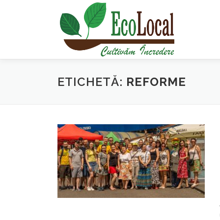
Sari
la
conținut
ETICHETĂ:
REFORME