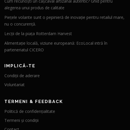
Cum recunoști un cașcaval artizanal autentic? Ghid pentru
alegerea unui produs de calitate
Piețele volante sunt o pepinieră de inovație pentru retailul mare,
nu o concurență.
Lecții de la piața Rotterdam Harvest
Alimentație locală, viziune europeană: EcoLocal intră în
parteneriatul CICERO
IMPLICĂ-TE
Condiții de aderare
Voluntariat
TERMENI & FEEDBACK
Politică de confidențialitate
Termeni și condiții
Contact