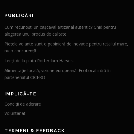
PUBLICĂRI
Cum recunoști un cașcaval artizanal autentic? Ghid pentru
alegerea unui produs de calitate
Piețele volante sunt o pepinieră de inovație pentru retailul mare,
nu o concurență.
Lecții de la piața Rotterdam Harvest
Alimentație locală, viziune europeană: EcoLocal intră în
parteneriatul CICERO
IMPLICĂ-TE
Condiții de aderare
Voluntariat
TERMENI & FEEDBACK