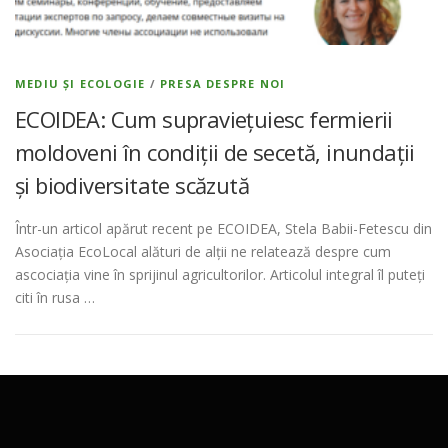
MEDIU ȘI ECOLOGIE
/
PRESA DESPRE NOI
ECOIDEA: Cum supraviețuiesc fermierii
moldoveni în condiții de secetă, inundații
și biodiversitate scăzută
Într-un articol apărut recent pe ECOIDEA, Stela Babii-Fetescu din
Asociația EcoLocal alături de alții ne relatează despre cum
ascociația vine în sprijinul agricultorilor. Articolul integral îl puteți
citi în rusa …