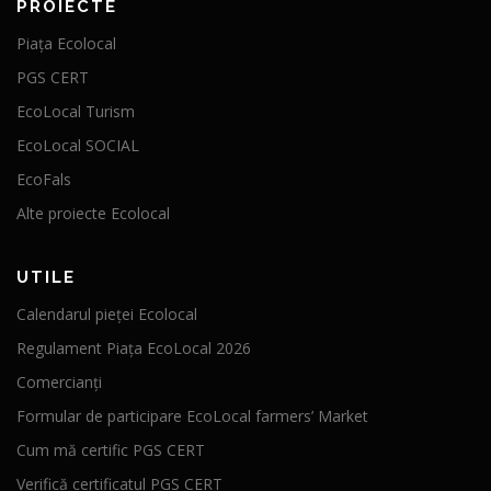
PROIECTE
Piața Ecolocal
PGS CERT
EcoLocal Turism
EcoLocal SOCIAL
EcoFals
Alte proiecte Ecolocal
UTILE
Calendarul pieței Ecolocal
Regulament Piața EcoLocal 2026
Comercianți
Formular de participare EcoLocal farmers’ Market
Cum mă certific PGS CERT
Verifică certificatul PGS CERT