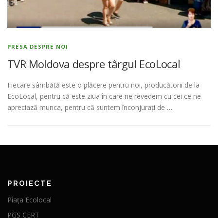
PRESA DESPRE NOI
TVR Moldova despre târgul EcoLocal
Fiecare sâmbătă este o plăcere pentru noi, producătorii de la
EcoLocal, pentru că este ziua în care ne revedem cu cei ce ne
apreciază munca, pentru că suntem înconjurați de …
PROIECTE
Piața Ecolocal
PGS CERT