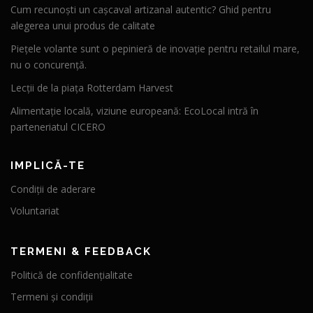
Cum recunoști un cașcaval artizanal autentic? Ghid pentru
alegerea unui produs de calitate
Piețele volante sunt o pepinieră de inovație pentru retailul mare,
nu o concurență.
Lecții de la piața Rotterdam Harvest
Alimentație locală, viziune europeană: EcoLocal intră în
parteneriatul CICERO
IMPLICĂ-TE
Condiții de aderare
Voluntariat
TERMENI & FEEDBACK
Politică de confidențialitate
Termeni și condiții