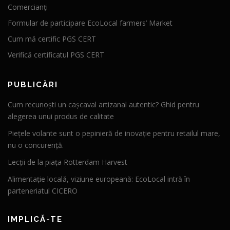
Comercianți
Formular de participare EcoLocal farmers’ Market
Cum mă certific PGS CERT
Verifică certificatul PGS CERT
PUBLICĂRI
Cum recunoști un cașcaval artizanal autentic? Ghid pentru
alegerea unui produs de calitate
Piețele volante sunt o pepinieră de inovație pentru retailul mare,
nu o concurență.
Lecții de la piața Rotterdam Harvest
Alimentație locală, viziune europeană: EcoLocal intră în
parteneriatul CICERO
IMPLICĂ-TE