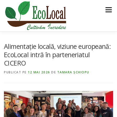
Sari
la
Meniu
conținut
DESPRE NOI
BLOG
PIAȚA ECOLOCAL
Alimentație locală, viziune europeană:
EcoLocal intră în parteneriatul
CICERO
PGS CERT
ECOLOCAL TURISM
PUBLICAT PE
12 MAI 2026
DE
TAMARA ȘCHIOPU
ROMÂNĂ
ALTE PROIECTE