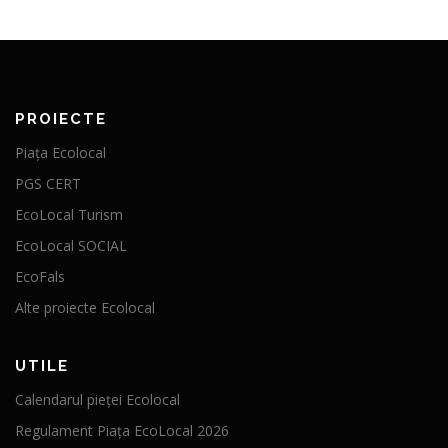
PROIECTE
Piața Ecolocal
PGS CERT
EcoLocal Turism
EcoLocal SOCIAL
EcoFals
Alte proiecte Ecolocal
UTILE
Calendarul pieței Ecolocal
Regulament Piața EcoLocal 2026