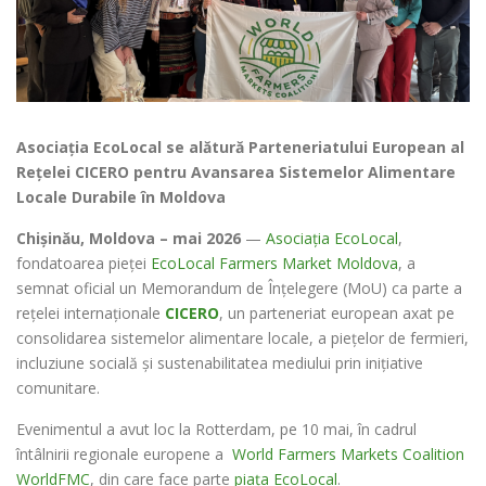
Asociația EcoLocal se alătură Parteneriatului European al
Rețelei CICERO pentru Avansarea Sistemelor Alimentare
Locale Durabile în Moldova
Chișinău, Moldova – mai 2026
—
Asociația EcoLocal
,
fondatoarea pieței
EcoLocal Farmers Market Moldova
, a
semnat oficial un Memorandum de Înțelegere (MoU) ca parte a
rețelei internaționale
CICERO
, un parteneriat european axat pe
consolidarea sistemelor alimentare locale, a piețelor de fermieri,
incluziune socială și sustenabilitatea mediului prin inițiative
comunitare.
Evenimentul a avut loc la Rotterdam, pe 10 mai, în cadrul
întâlnirii regionale europene a
World Farmers Markets Coalition
WorldFMC
, din care face parte
piața EcoLocal
.