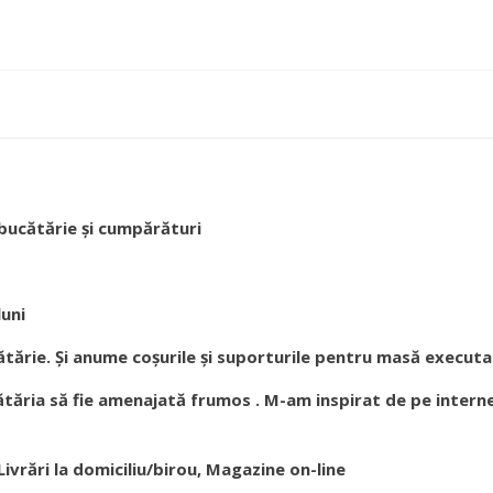
 bucătărie și cumpărături
luni
tărie. Și anume coșurile și suporturile pentru masă execut
cătăria să fie amenajată frumos . M-am inspirat de pe interne
 Livrări la domiciliu/birou, Magazine on-line