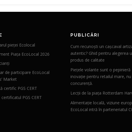
E
PUBLICĂRI
rul pieței Ecolocal
Cum recunoști un cașcaval artiz
autentic? Ghid pentru alegerea u
ment Piața EcoLocal 2026
produs de calitate
ianți
Piețele volante sunt o pepinieră
ar de participare EcoLocal
inovație pentru retailul mare, nu
s’ Market
concurență.
 certific PGS CERT
Lecții de la piața Rotterdam Har
ă certificatul PGS CERT
Alimentație locală, viziune euro
EcoLocal intră în parteneriatul 