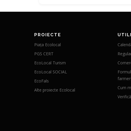
PROIECTE
UTIL
Piața Ecolocal
Calenda
PGS CERT
Regula
EcoLocal Turism
Comerc
EcoLocal SOCIAL
Formul
farmer
EcoFals
Cum mă
Alte proiecte Ecolocal
Verific