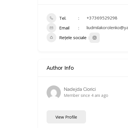
+37369529298
Tel.
liudmilakorolenko@y
Email
Rețele sociale
Author Info
Nadejda Ciorici
Member since 4 ani ago
View Profile