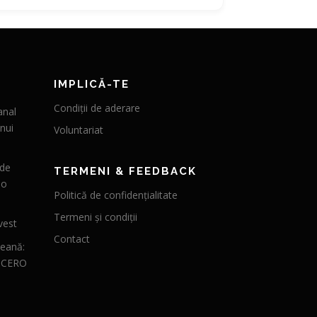
IMPLICĂ-TE
Condiții de aderare
anal
nui
Voluntariat
 de
TERMENI & FEEDBACK
 o
Politică de confidențialitate
Termeni și condiții
vest
Contact
peană:
CICERO