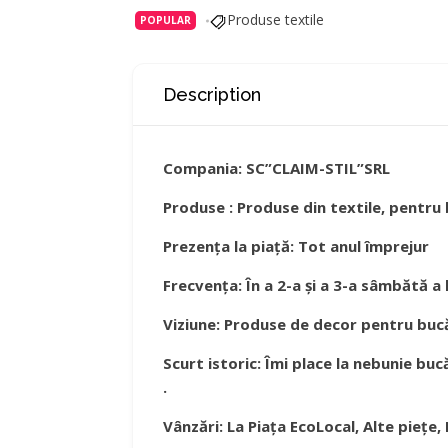
Produse textile
POPULAR
Description
Compania:
SC”CLAIM-STIL”SRL
Produse : Produse din textile, pentru
Prezența la piață:
Tot anul împrejur
Frecvența: În a 2-a și a 3-a sâmbătă a 
Viziune: Produse de decor pentru bucă
Scurt istoric: Îmi place la nebunie bu
.
Vânzări: La Piața EcoLocal, Alte piețe,