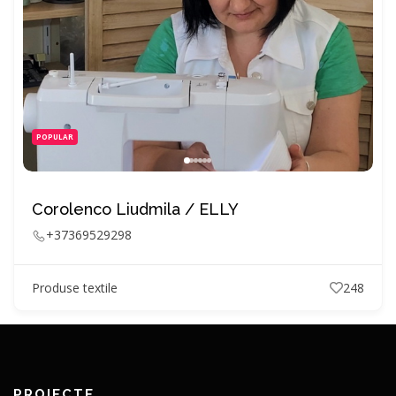
POPULAR
Corolenco Liudmila / ELLY
+37369529298
Produse textile
248
PROIECTE