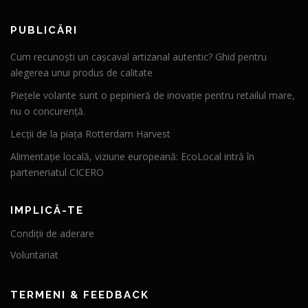
PUBLICĂRI
Cum recunoști un cașcaval artizanal autentic? Ghid pentru
alegerea unui produs de calitate
Piețele volante sunt o pepinieră de inovație pentru retailul mare,
nu o concurență.
Lecții de la piața Rotterdam Harvest
Alimentație locală, viziune europeană: EcoLocal intră în
parteneriatul CICERO
IMPLICĂ-TE
Condiții de aderare
Voluntariat
TERMENI & FEEDBACK