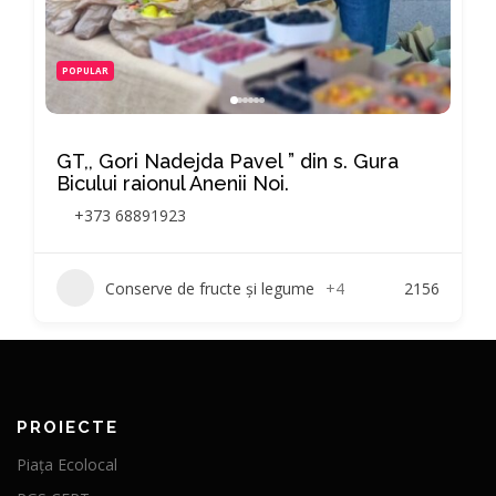
POPULAR
GT,, Gori Nadejda Pavel ” din s. Gura
Bicului raionul Anenii Noi.
+373 68891923
Conserve de fructe și legume
+4
2156
PROIECTE
Piața Ecolocal