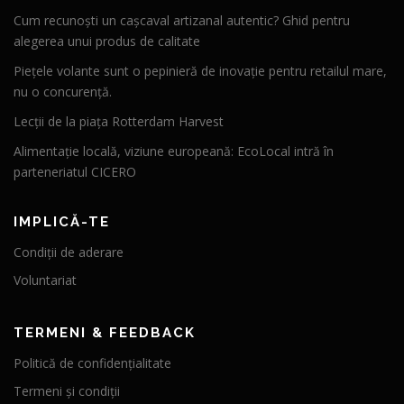
Cum recunoști un cașcaval artizanal autentic? Ghid pentru
alegerea unui produs de calitate
Piețele volante sunt o pepinieră de inovație pentru retailul mare,
nu o concurență.
Lecții de la piața Rotterdam Harvest
Alimentație locală, viziune europeană: EcoLocal intră în
parteneriatul CICERO
IMPLICĂ-TE
Condiții de aderare
Voluntariat
TERMENI & FEEDBACK
Politică de confidențialitate
Termeni și condiții