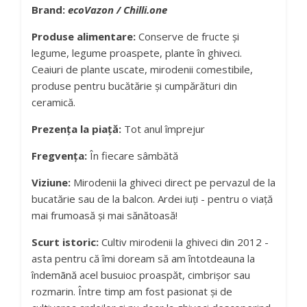
Brand:
ecoVazon / Chilli.one
Produse alimentare:
Conserve de fructe și
legume, legume proaspete, plante în ghiveci.
Ceaiuri de plante uscate, mirodenii comestibile,
produse pentru bucătărie și cumpărături din
ceramică.
Prezența la piață:
Tot anul împrejur
Fregvența:
În fiecare sâmbătă
Viziune:
Mirodenii la ghiveci direct pe pervazul de la
bucatărie sau de la balcon. Ardei iuți - pentru o viață
mai frumoasă și mai sănătoasă!
Scurt istoric:
Cultiv mirodenii la ghiveci din 2012 -
asta pentru că îmi doream să am întotdeauna la
îndemãnă acel busuioc proaspăt, cimbrișor sau
rozmarin. Între timp am fost pasionat și de