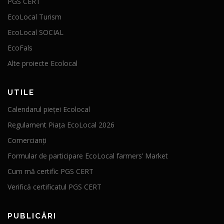
PGS CERT
EcoLocal Turism
EcoLocal SOCIAL
EcoFals
Alte proiecte Ecolocal
UTILE
Calendarul pieței Ecolocal
Regulament Piața EcoLocal 2026
Comercianți
Formular de participare EcoLocal farmers’ Market
Cum mă certific PGS CERT
Verifică certificatul PGS CERT
PUBLICĂRI