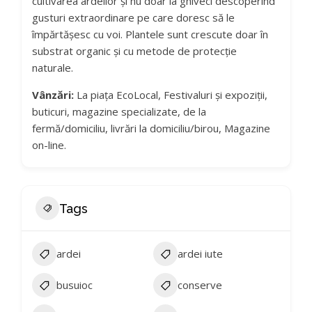
cultivarea ardeilor și nu doar la ghiveci descoperind
gusturi extraordinare pe care doresc să le
împărtășesc cu voi. Plantele sunt crescute doar în
substrat organic și cu metode de protecție
naturale.
Vânzări:
La piața EcoLocal, Festivaluri și expoziții,
buticuri, magazine specializate, de la
fermă/domiciliu, livrări la domiciliu/birou, Magazine
on-line.
Tags
ardei
ardei iute
busuioc
conserve