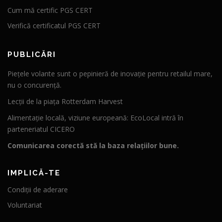
Cum mă certific PGS CERT
Verifică certificatul PGS CERT
PUBLICĂRI
Piețele volante sunt o pepinieră de inovație pentru retailul mare,
nu o concurență.
Lecții de la piața Rotterdam Harvest
Alimentație locală, viziune europeană: EcoLocal intră în
parteneriatul CICERO
Comunicarea corectă stă la baza relațiilor bune.
IMPLICĂ-TE
Condiții de aderare
Voluntariat