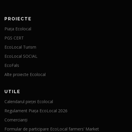
PROIECTE
Piața Ecolocal
PGS CERT
EcoLocal Turism
EcoLocal SOCIAL
EcoFals
Alte proiecte Ecolocal
UTILE
Calendarul pieței Ecolocal
Regulament Piața EcoLocal 2026
Comercianți
Formular de participare EcoLocal farmers’ Market