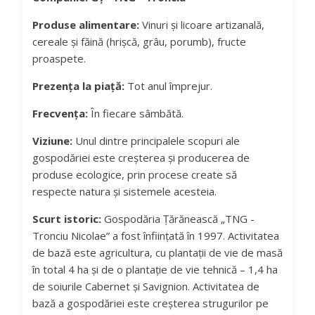
Produse alimentare:
Vinuri și licoare artizanală,
cereale și făină (hrișcă, grâu, porumb), fructe
proaspete.
Prezența la piață:
Tot anul împrejur.
Frecvența:
În fiecare sâmbătă.
Viziune:
Unul dintre principalele scopuri ale
gospodăriei este creșterea și producerea de
produse ecologice, prin procese create să
respecte natura şi sistemele acesteia.
Scurt istoric:
Gospodăria Țărănească „TNG -
Tronciu Nicolae” a fost înființată în 1997. Activitatea
de bază este agricultura, cu plantații de vie de masă
în total 4 ha și de o plantație de vie tehnică – 1,4 ha
de soiurile Cabernet și Savignion. Activitatea de
bază a gospodăriei este creșterea strugurilor pe