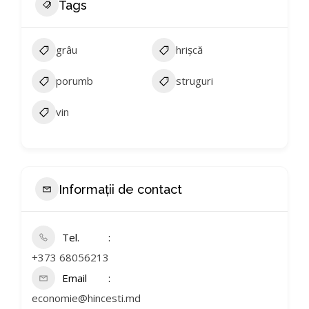
Tags
grâu
hrișcă
porumb
struguri
vin
Informații de contact
Tel.
+373 68056213
Email
economie@hincesti.md