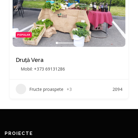
POPULAR
Druță Vera
Mobil: +373 69131286
Fructe proaspete
+3
2094
PROIECTE