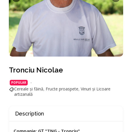
Tronciu Nicolae
POPULAR
Cereale și făină
,
Fructe proaspete
,
Vinuri și Licoare
artizanală
Description
Companie: GȚ "TNG - Tronciu"