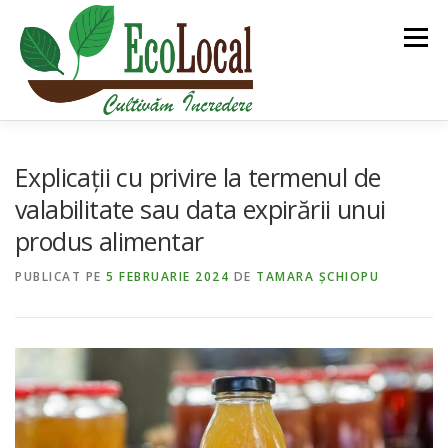
Sari
la
Meniu
conținut
DESPRE NOI
BLOG
PIAȚA ECOLOCAL
Explicații cu privire la termenul de
valabilitate sau data expirării unui
produs alimentar
PGS CERT
ECOLOCAL TURISM
PUBLICAT PE
5 FEBRUARIE 2024
DE
TAMARA ȘCHIOPU
ROMÂNĂ
ALTE PROIECTE