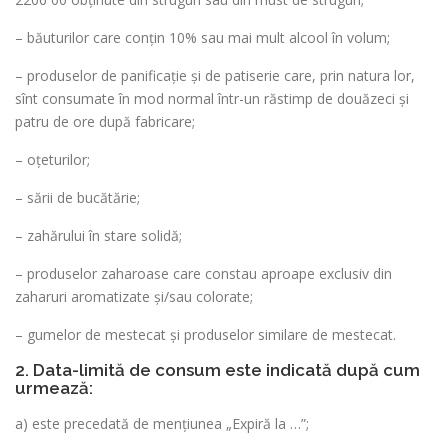
– băuturilor care conţin 10% sau mai mult alcool în volum;
– produselor de panificaţie şi de patiserie care, prin natura lor,
sînt consumate în mod normal într-un răstimp de douăzeci şi
patru de ore după fabricare;
– oţeturilor;
– sării de bucătărie;
– zahărului în stare solidă;
– produselor zaharoase care constau aproape exclusiv din
zaharuri aromatizate şi/sau colorate;
– gumelor de mestecat şi produselor similare de mestecat.
2. Data-limită de consum este indicată după cum
urmează:
a) este precedată de mențiunea „Expiră la …”;