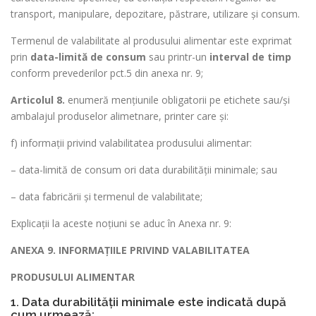
transport, manipulare, depozitare, păstrare, utilizare și consum.
Termenul de valabilitate al produsului alimentar este exprimat
prin
data-limită de consum
sau printr-un
interval de timp
conform prevederilor pct.5 din anexa nr. 9;
Articolul 8.
enumeră menţiunile obligatorii pe etichete sau/și
ambalajul produselor alimetnare, printer care și:
f) informații privind valabilitatea produsului alimentar:
– data-limită de consum ori data durabilităţii minimale; sau
– data fabricării și termenul de valabilitate;
Explicații la aceste noțiuni se aduc în Anexa nr. 9:
ANEXA 9. INFORMAŢIILE PRIVIND VALABILITATEA
PRODUSULUI ALIMENTAR
1. Data durabilităţii minimale este indicată după
cum urmează: