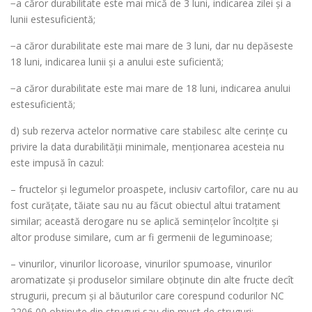
−a căror durabilitate este mai mică de 3 luni, indicarea zilei și a
lunii estesuficientă;
−a căror durabilitate este mai mare de 3 luni, dar nu depăseste
18 luni, indicarea lunii și a anului este suficientă;
−a căror durabilitate este mai mare de 18 luni, indicarea anului
estesuficientă;
d) sub rezerva actelor normative care stabilesc alte cerinţe cu
privire la data durabilităţii minimale, menţionarea acesteia nu
este impusă în cazul:
– fructelor şi legumelor proaspete, inclusiv cartofilor, care nu au
fost curăţate, tăiate sau nu au făcut obiectul altui tratament
similar; această derogare nu se aplică seminţelor încolţite şi
altor produse similare, cum ar fi germenii de leguminoase;
– vinurilor, vinurilor licoroase, vinurilor spumoase, vinurilor
aromatizate şi produselor similare obţinute din alte fructe decît
strugurii, precum şi al băuturilor care corespund codurilor NC
2206 00 obţinute din struguri sau din must de struguri;