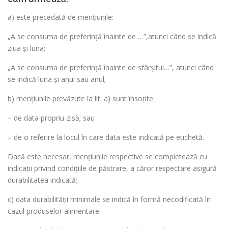
a) este precedată de menţiunile:
„A se consuma de preferinţă înainte de …”,atunci când se indică
ziua și luna;
„A se consuma de preferinţă înainte de sfârşitul…”, atunci când
se indică luna și anul sau anul;
b) menţiunile prevăzute la lit. a) sunt însoţite:
– de data propriu-zisă; sau
– de o referire la locul în care data este indicată pe etichetă.
Dacă este necesar, menţiunile respective se completează cu
indicaţii privind condiţiile de păstrare, a căror respectare asigură
durabilitatea indicată;
c) data durabilităţii minimale se indică în formă necodificată în
cazul produselor alimentare: