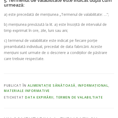
5. Termenul de valabilitate este indicat după cum
urmează:
a) este precedată de mențiunea „Termenul de valabilitate: …”;
b) mențiunea prevăzută la lit. a) este însoţită de intervalul de
timp exprimat în ore, zile, luni sau ani;
c) termenul de valabilitate este indicat pe fiecare porţie
preambalată individual, precedat de data fabricării. Aceste
menţiuni sunt urmate de o descriere a condiţiilor de păstrare
care trebuie respectate.
PUBLICAT ÎN
ALIMENTAȚIE SĂNĂTOASĂ
,
INFORMAȚIONAL
,
MATERIALE INFORMATIVE
ETICHETAT
DATA EXPIRĂRII
,
TERMEN DE VALABILTIATE