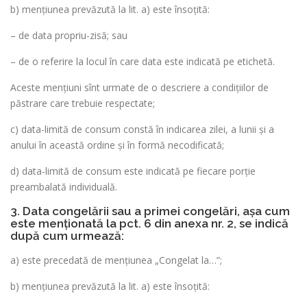
b) mențiunea prevăzută la lit. a) este însoţită:
– de data propriu-zisă; sau
– de o referire la locul în care data este indicată pe etichetă.
Aceste menţiuni sînt urmate de o descriere a condiţiilor de
păstrare care trebuie respectate;
c) data-limită de consum constă în indicarea zilei, a lunii şi a
anului în această ordine şi în formă necodificată;
d) data-limită de consum este indicată pe fiecare porţie
preambalată individuală.
3. Data congelării sau a primei congelări, așa cum
este menţionată la pct. 6 din anexa nr. 2, se indică
după cum urmează:
a) este precedată de menţiunea „Congelat la…”;
b) mențiunea prevăzută la lit. a) este însoţită: