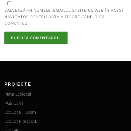
SALVEAZĂ-MI NUMELE, EMAILUL ȘI SITE-UL WEB ÎN ACEST
NAVIGATOR PENTRU DATA VIITOARE CÂND O SĂ
COMENTEZ.
PROIECTE
Piața Ecolocal
PGS CERT
EcoLocal Turism
EcoLocal SOCIAL
EcoFals