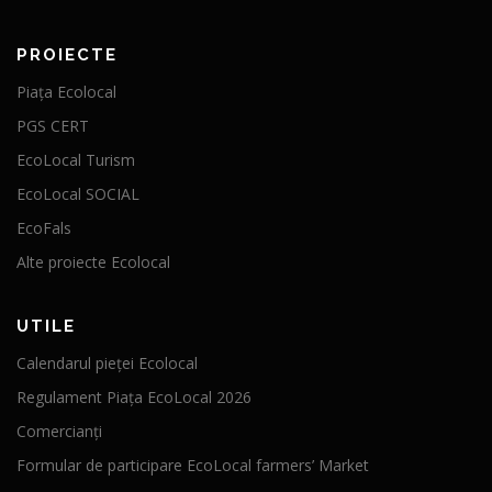
PROIECTE
Piața Ecolocal
PGS CERT
EcoLocal Turism
EcoLocal SOCIAL
EcoFals
Alte proiecte Ecolocal
UTILE
Calendarul pieței Ecolocal
Regulament Piața EcoLocal 2026
Comercianți
Formular de participare EcoLocal farmers’ Market