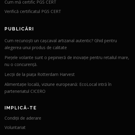
Cum mă certific PGS CERT
Verifică certificatul PGS CERT
PUBLICĂRI
Cum recunoști un cașcaval artizanal autentic? Ghid pentru
alegerea unui produs de calitate
Piețele volante sunt o pepinieră de inovație pentru retailul mare,
nu o concurență.
Lecții de la piața Rotterdam Harvest
Alimentație locală, viziune europeană: EcoLocal intră în
parteneriatul CICERO
IMPLICĂ-TE
Condiții de aderare
Voluntariat