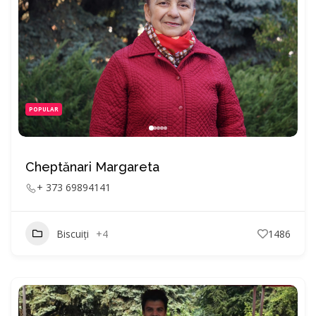
POPULAR
Cheptănari Margareta
+ 373 69894141
Biscuiți
+4
1486