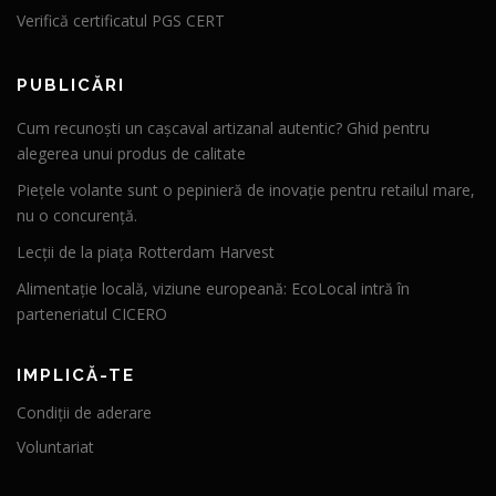
Verifică certificatul PGS CERT
PUBLICĂRI
Cum recunoști un cașcaval artizanal autentic? Ghid pentru
alegerea unui produs de calitate
Piețele volante sunt o pepinieră de inovație pentru retailul mare,
nu o concurență.
Lecții de la piața Rotterdam Harvest
Alimentație locală, viziune europeană: EcoLocal intră în
parteneriatul CICERO
IMPLICĂ-TE
Condiții de aderare
Voluntariat