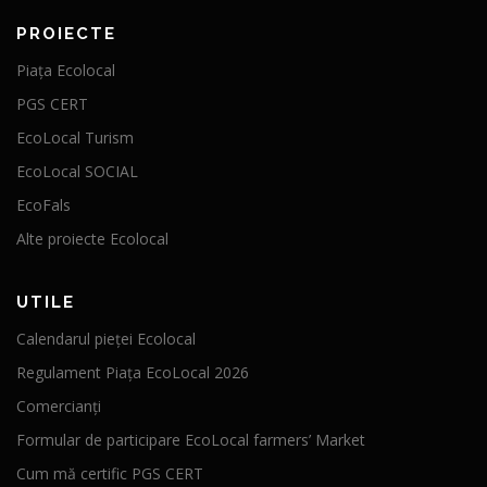
PROIECTE
Piața Ecolocal
PGS CERT
EcoLocal Turism
EcoLocal SOCIAL
EcoFals
Alte proiecte Ecolocal
UTILE
Calendarul pieței Ecolocal
Regulament Piața EcoLocal 2026
Comercianți
Formular de participare EcoLocal farmers’ Market
Cum mă certific PGS CERT