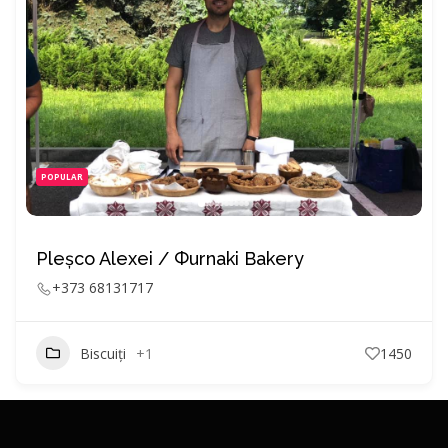
POPULAR
Pleșco Alexei / Фurnaki Bakery
+373 68131717
Biscuiți
+1
1450