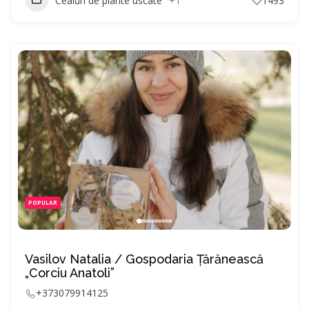
Ceaiuri de plante uscate
+1
1493
POPULAR
Vasilov Natalia / Gospodaria Ţărănească
„Corciu Anatoli”
+373079914125