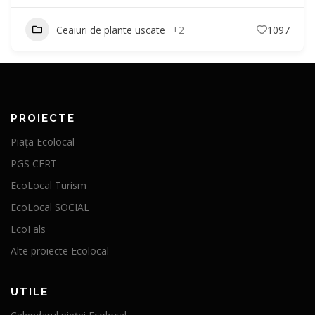
Ceaiuri de plante uscate
+2
1097
PROIECTE
Piața Ecolocal
PGS CERT
EcoLocal Turism
EcoLocal SOCIAL
EcoFals
Alte proiecte Ecolocal
UTILE