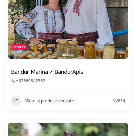
POPULAR
Bandur Marina / BandurApis
+37369842582
Miere și produse derivate
634