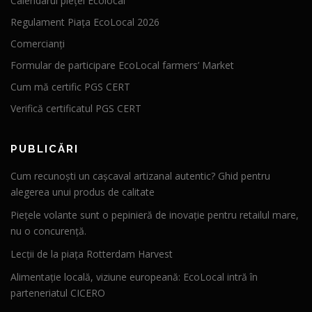
Calendarul pieței Ecolocal
Regulament Piața EcoLocal 2026
Comercianți
Formular de participare EcoLocal farmers’ Market
Cum mă certific PGS CERT
Verifică certificatul PGS CERT
PUBLICĂRI
Cum recunoști un cașcaval artizanal autentic? Ghid pentru
alegerea unui produs de calitate
Piețele volante sunt o pepinieră de inovație pentru retailul mare,
nu o concurență.
Lecții de la piața Rotterdam Harvest
Alimentație locală, viziune europeană: EcoLocal intră în
parteneriatul CICERO