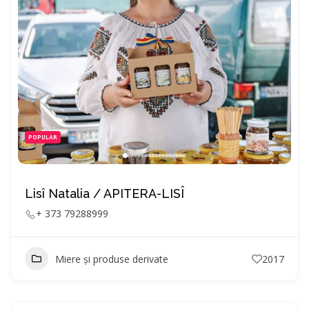
POPULAR
Lisî Natalia / APITERA-LISÎ
+ 373 79288999
Miere și produse derivate
2017