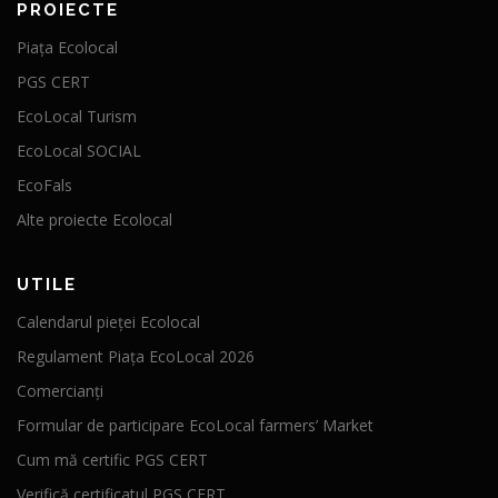
PROIECTE
Piața Ecolocal
PGS CERT
EcoLocal Turism
EcoLocal SOCIAL
EcoFals
Alte proiecte Ecolocal
UTILE
Calendarul pieței Ecolocal
Regulament Piața EcoLocal 2026
Comercianți
Formular de participare EcoLocal farmers’ Market
Cum mă certific PGS CERT
Verifică certificatul PGS CERT