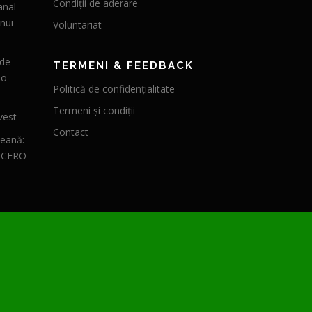
Condiții de aderare
anal
nui
Voluntariat
 de
TERMENI & FEEDBACK
 o
Politică de confidențialitate
Termeni și condiții
vest
Contact
peană:
CICERO