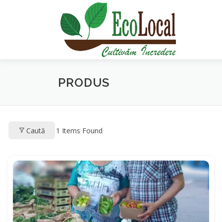
Sari
la
conținut
PRODUS
Caută
1
Items Found