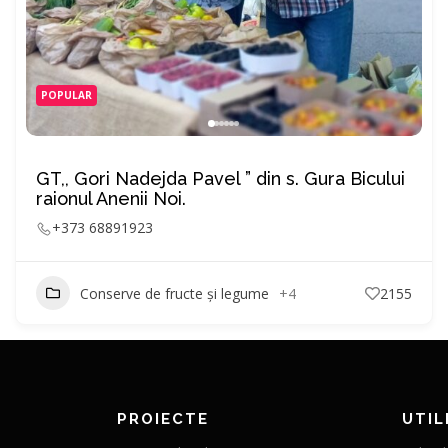
POPULAR
GT,, Gori Nadejda Pavel ” din s. Gura Bicului
raionul Anenii Noi.
+373 68891923
Conserve de fructe și legume
+4
2155
PROIECTE
UTIL