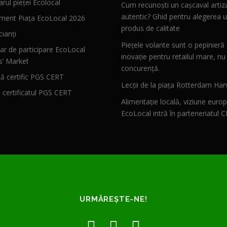
rul pieței Ecolocal
Cum recunoști un cașcaval artiz
autentic? Ghid pentru alegerea u
ment Piața EcoLocal 2026
produs de calitate
ianți
Piețele volante sunt o pepinieră
ar de participare EcoLocal
inovație pentru retailul mare, nu
s’ Market
concurență.
 certific PGS CERT
Lecții de la piața Rotterdam Har
ă certificatul PGS CERT
Alimentație locală, viziune euro
EcoLocal intră în parteneriatul 
URMĂREȘTE-NE!