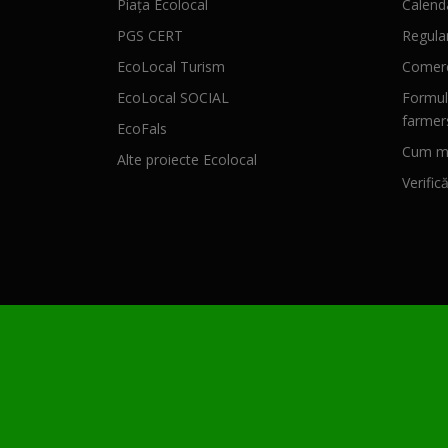
Piața Ecolocal
Calenda
PGS CERT
Regula
EcoLocal Turism
Comerc
EcoLocal SOCIAL
Formul
farmer
EcoFals
Cum mă
Alte proiecte Ecolocal
Verific