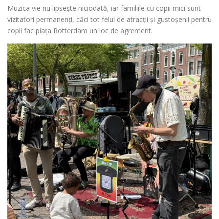
Muzica vie nu lipsește niciodată, iar familiile cu copii mici sunt
vizitatori permanenți, căci tot felul de atracții și gustoșenii pentru
copii fac piața Rotterdam un loc de agrement.