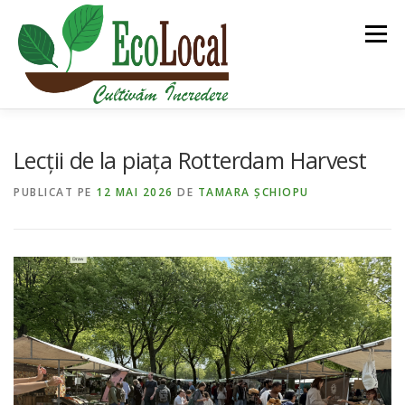
Sari
la
Meniu
conținut
DESPRE NOI
BLOG
PIAȚA ECOLOCAL
Lecții de la piața Rotterdam Harvest
PUBLICAT PE
12 MAI 2026
DE
TAMARA ȘCHIOPU
PGS CERT
ECOLOCAL TURISM
ROMÂNĂ
ALTE PROIECTE