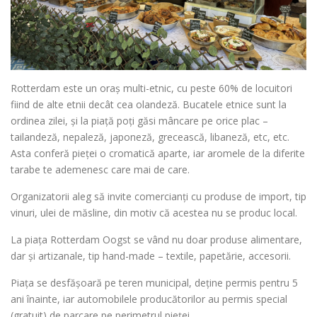
Rotterdam este un oraș multi-etnic, cu peste 60% de locuitori
fiind de alte etnii decât cea olandeză. Bucatele etnice sunt la
ordinea zilei, și la piață poți găsi mâncare pe orice plac –
tailandeză, nepaleză, japoneză, grecească, libaneză, etc, etc.
Asta conferă pieței o cromatică aparte, iar aromele de la diferite
tarabe te ademenesc care mai de care.
Organizatorii aleg să invite comercianți cu produse de import, tip
vinuri, ulei de măsline, din motiv că acestea nu se produc local.
La piața Rotterdam Oogst se vând nu doar produse alimentare,
dar și artizanale, tip hand-made – textile, papetărie, accesorii.
Piața se desfășoară pe teren municipal, deține permis pentru 5
ani înainte, iar automobilele producătorilor au permis special
(gratuit) de parcare pe perimetrul pieței.