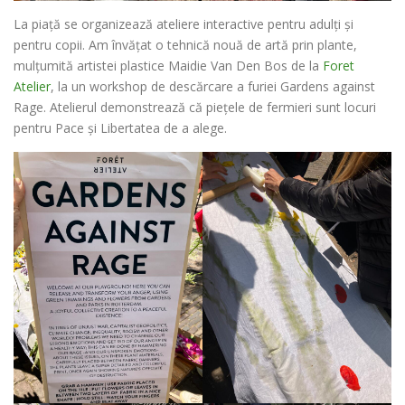
La piață se organizează ateliere interactive pentru adulți și
pentru copii. Am învățat o tehnică nouă de artă prin plante,
mulțumită artistei plastice Maidie Van Den Bos de la
Foret
Atelier
, la un workshop de descărcare a furiei Gardens against
Rage. Atelierul demonstrează că piețele de fermieri sunt locuri
pentru Pace și Libertatea de a alege.