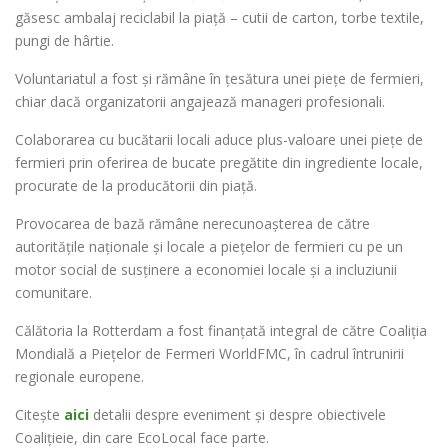
găsesc ambalaj reciclabil la piață – cutii de carton, torbe textile,
pungi de hârtie.
Voluntariatul a fost și rămâne în țesătura unei piețe de fermieri,
chiar dacă organizatorii angajează manageri profesionali.
Colaborarea cu bucătarii locali aduce plus-valoare unei piețe de
fermieri prin oferirea de bucate pregătite din ingrediente locale,
procurate de la producătorii din piață.
Provocarea de bază rămâne nerecunoașterea de către
autoritățile naționale și locale a piețelor de fermieri cu pe un
motor social de susținere a economiei locale și a incluziunii
comunitare.
Călătoria la Rotterdam a fost finanțată integral de către Coaliția
Mondială a Piețelor de Fermeri WorldFMC, în cadrul întrunirii
regionale europene.
Citește
aici
detalii despre eveniment și despre obiectivele
Coalițieie, din care EcoLocal face parte.