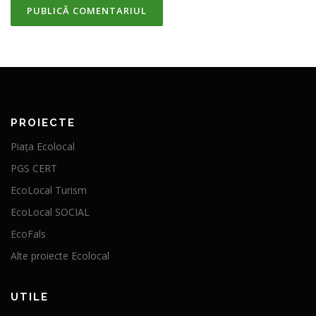
PROIECTE
Piața Ecolocal
PGS CERT
EcoLocal Turism
EcoLocal SOCIAL
EcoFals
Alte proiecte Ecolocal
UTILE