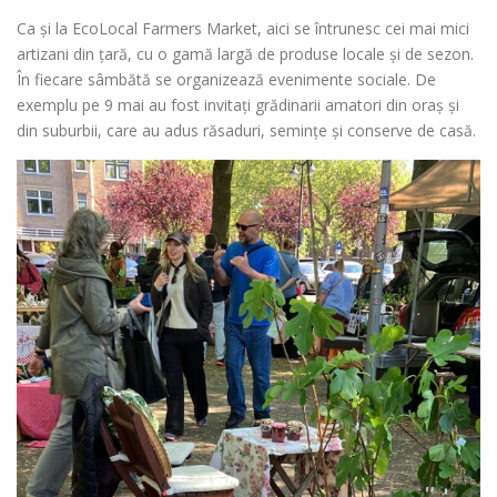
Ca și la EcoLocal Farmers Market, aici se întrunesc cei mai mici
artizani din țară, cu o gamă largă de produse locale și de sezon.
În fiecare sâmbătă se organizează evenimente sociale. De
exemplu pe 9 mai au fost invitați grădinarii amatori din oraș și
din suburbii, care au adus răsaduri, semințe și conserve de casă.