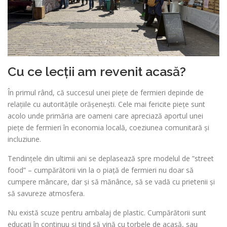
Cu ce lecții am revenit acasă?
În primul rând, că succesul unei piețe de fermieri depinde de
relațiile cu autoritățile orășenești. Cele mai fericite piețe sunt
acolo unde primăria are oameni care apreciază aportul unei
piețe de fermieri în economia locală, coeziunea comunitară și
incluziune.
Tendințele din ultimii ani se deplasează spre modelul de ”street
food” – cumpărătorii vin la o piață de fermieri nu doar să
cumpere mâncare, dar și să mănânce, să se vadă cu prietenii și
să savureze atmosfera.
Nu există scuze pentru ambalaj de plastic. Cumpărătorii sunt
educați în continuu și tind să vină cu torbele de acasă, sau