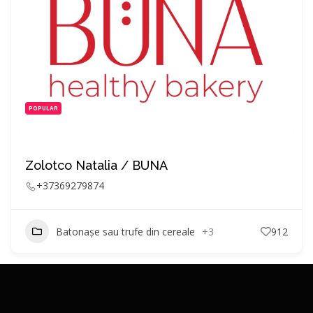
POPULAR
Zolotco Natalia / BUNA
+37369279874
Batonașe sau trufe din cereale
+3
912