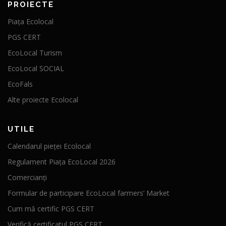
PROIECTE
Piața Ecolocal
PGS CERT
EcoLocal Turism
EcoLocal SOCIAL
EcoFals
Alte proiecte Ecolocal
UTILE
Calendarul pieței Ecolocal
Regulament Piața EcoLocal 2026
Comercianți
Formular de participare EcoLocal farmers’ Market
Cum mă certific PGS CERT
Verifică certificatul PGS CERT