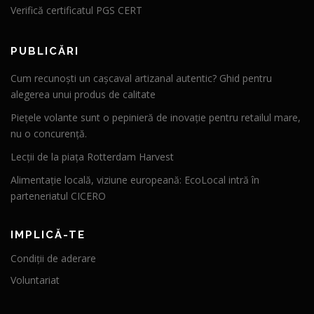
Verifică certificatul PGS CERT
PUBLICĂRI
Cum recunoști un cașcaval artizanal autentic? Ghid pentru
alegerea unui produs de calitate
Piețele volante sunt o pepinieră de inovație pentru retailul mare,
nu o concurență.
Lecții de la piața Rotterdam Harvest
Alimentație locală, viziune europeană: EcoLocal intră în
parteneriatul CICERO
IMPLICĂ-TE
Condiții de aderare
Voluntariat