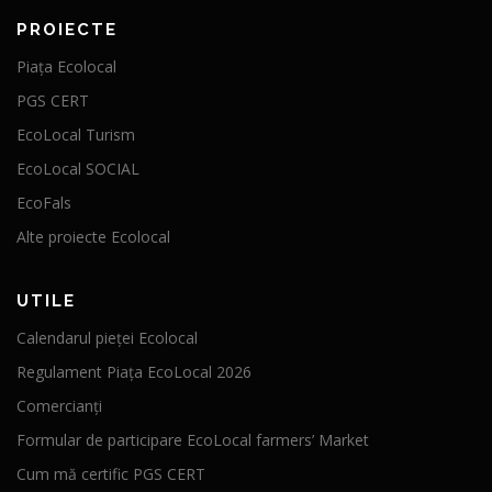
PROIECTE
Piața Ecolocal
PGS CERT
EcoLocal Turism
EcoLocal SOCIAL
EcoFals
Alte proiecte Ecolocal
UTILE
Calendarul pieței Ecolocal
Regulament Piața EcoLocal 2026
Comercianți
Formular de participare EcoLocal farmers’ Market
Cum mă certific PGS CERT