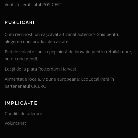
Verifică certificatul PGS CERT
PUBLICĂRI
Cum recunoști un cașcaval artizanal autentic? Ghid pentru
alegerea unui produs de calitate
Piețele volante sunt o pepinieră de inovație pentru retailul mare,
nu o concurență.
Lecții de la piața Rotterdam Harvest
Alimentație locală, viziune europeană: EcoLocal intră în
parteneriatul CICERO
IMPLICĂ-TE
Condiții de aderare
Voluntariat