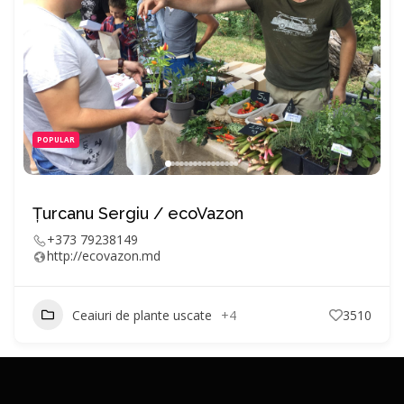
POPULAR
Țurcanu Sergiu / ecoVazon
+373 79238149
http://ecovazon.md
Ceaiuri de plante uscate
+4
3510