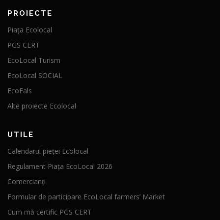
PROIECTE
Piața Ecolocal
PGS CERT
EcoLocal Turism
EcoLocal SOCIAL
EcoFals
Alte proiecte Ecolocal
UTILE
Calendarul pieței Ecolocal
Regulament Piața EcoLocal 2026
Comercianți
Formular de participare EcoLocal farmers’ Market
Cum mă certific PGS CERT