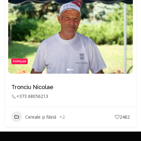
POPULAR
Tronciu Nicolae
+373 68056213
Cereale și făină
+2
2482