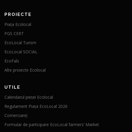
PROIECTE
Piața Ecolocal
PGS CERT
EcoLocal Turism
EcoLocal SOCIAL
EcoFals
Alte proiecte Ecolocal
UTILE
Calendarul pieței Ecolocal
Regulament Piața EcoLocal 2026
Comercianți
Formular de participare EcoLocal farmers’ Market