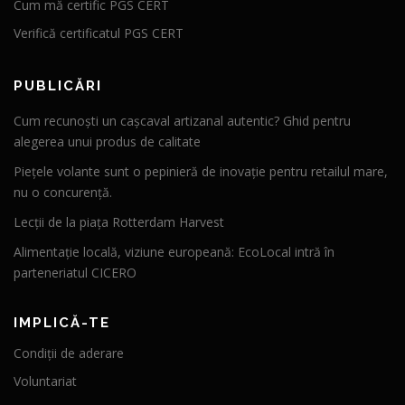
Cum mă certific PGS CERT
Verifică certificatul PGS CERT
PUBLICĂRI
Cum recunoști un cașcaval artizanal autentic? Ghid pentru
alegerea unui produs de calitate
Piețele volante sunt o pepinieră de inovație pentru retailul mare,
nu o concurență.
Lecții de la piața Rotterdam Harvest
Alimentație locală, viziune europeană: EcoLocal intră în
parteneriatul CICERO
IMPLICĂ-TE
Condiții de aderare
Voluntariat